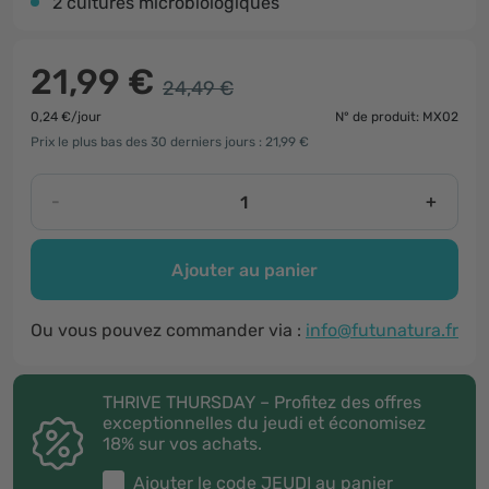
2 cultures microbiologiques
21,99 €
24,49 €
0,24 €/jour
N° de produit: MX02
Prix le plus bas des 30 derniers jours : 21,99 €
-
+
Ajouter au panier
Ou vous pouvez commander via :
info@futunatura.fr
THRIVE THURSDAY – Profitez des offres
exceptionnelles du jeudi et économisez
18% sur vos achats.
Ajouter le code
JEUDI
au panier