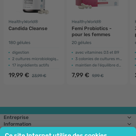
HealthyWorld®
HealthyWorld®
Candida Cleanse
Femi Probiotics -
pour les femmes
180 gélules
20 gélules
digestion
avec vitamines D3 et B9
2 cultures microbiologiques
3 colonies de cultures microbiologiques
17 ingrédients actifs
maintien de l'équilibre de la flore
19,99 €
7,99 €
23,99 €
9,99 €
Entreprise
Information
Rejoignez-nous
Ce site Internet utilise des cookies