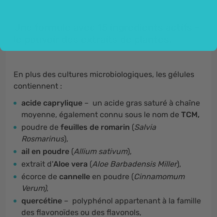
Une formule avec 15 ingrédients actifs -
le pouvoir des extraits de plantes.
En plus des cultures microbiologiques, les gélules
contiennent :
acide caprylique
– un acide gras saturé à chaîne
moyenne, également connu sous le nom de
TCM,
poudre de
feuilles de romarin
(
Salvia
Rosmarinus
),
ail en poudre
(
Allium sativum
),
extrait d'
Aloe vera
(
Aloe Barbadensis Miller
),
écorce de
cannelle
en poudre (
Cinnamomum
Verum)
,
quercétine
– polyphénol appartenant à la famille
des flavonoïdes ou des flavonols,