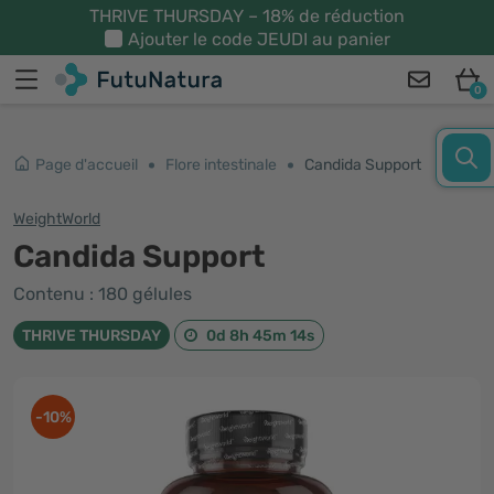
THRIVE THURSDAY – 18% de réduction
Ajouter le code
JEUDI
au panier
0
Page d'accueil
Flore intestinale
Candida Support
WeightWorld
Candida Support
Contenu : 180 gélules
THRIVE THURSDAY
0d 8h 45m 13s
-10%