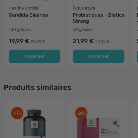
HealthyWorld®
FutuNatura
Candida Cleanse
Probiotiques - Biotics
Strong
180 gélules
60 gélules
19,99 €
21,99 €
23,99 €
27,49 €
Au panier
Au panier
Produits similaires
-17%
-20%