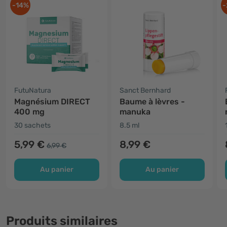
-14%
-
FutuNatura
Sanct Bernhard
Magnésium DIRECT
Baume à lèvres -
400 mg
manuka
30 sachets
8.5 ml
5,99 €
8,99 €
6,99 €
Au panier
Au panier
Produits similaires