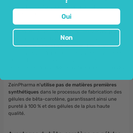
contribue au fonctionnement normal du système
immunitaire.
Oui
Une gélule contient
15 mg de bêta-carotène pur.
Non
Pour consommer chaque jour cette quantité de
bêta-carotène dans l'alimentation, il faudrait
consommer régulièrement une grande quantité de
fruits et légumes colorés et crus, ce qui est
pratiquement impossible au rythme rapide de la vie.
ZeinPharma
n'utilise pas de matières premières
synthétiques
dans le processus de fabrication des
gélules de bêta-carotène, garantissant ainsi une
pureté à 100 % et des gélules de la plus haute
qualité.