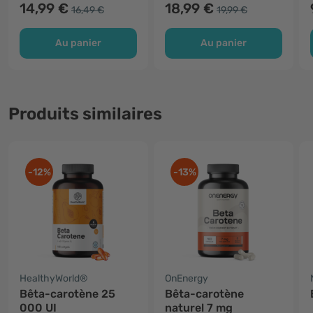
14,99 €
18,99 €
16,49 €
19,99 €
Au panier
Au panier
Produits similaires
-12%
-13%
HealthyWorld®
OnEnergy
Bêta-carotène 25
Bêta-carotène
000 UI
naturel 7 mg