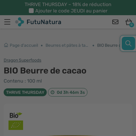
THRIVE THURSDAY – 18% de réduction
Ajouter le code
JEUDI
au panier
0
Page d'accueil
Beurres et pâtes à tartiner
BIO Beurre de cacao
Dragon Superfoods
BIO Beurre de cacao
Contenu : 100 ml
THRIVE THURSDAY
0d 3h 46m 2s