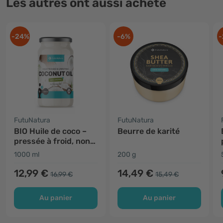
Les autres ont aussi acheté
-24%
-6%
-
FutuNatura
FutuNatura
BIO Huile de coco –
Beurre de karité
pressée à froid, non
raffinée
1000 ml
200 g
12,99 €
14,49 €
16,99 €
15,49 €
Au panier
Au panier