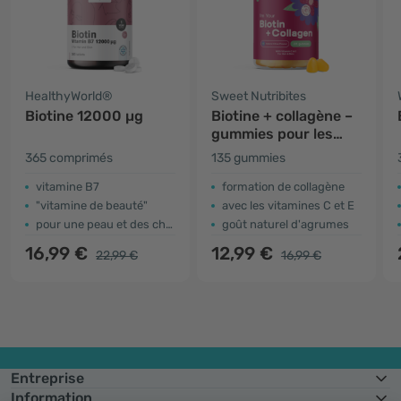
HealthyWorld®
Sweet Nutribites
Biotine 12000 µg
Biotine + collagène –
gummies pour les
cheveux, la peau et
365 comprimés
135 gummies
les ongles
vitamine B7
formation de collagène
"vitamine de beauté"
avec les vitamines C et E
pour une peau et des cheveux sains
goût naturel d'agrumes
16,99 €
12,99 €
22,99 €
16,99 €
Entreprise
Information