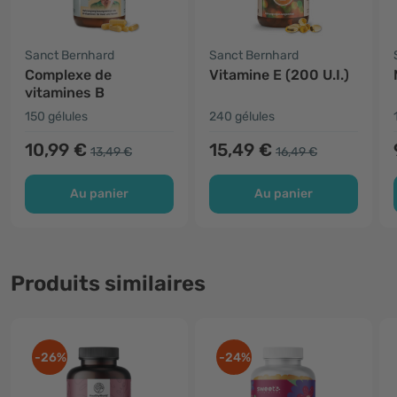
Sanct Bernhard
Sanct Bernhard
Complexe de
Vitamine E (200 U.I.)
vitamines B
150 gélules
240 gélules
10,99 €
15,49 €
13,49 €
16,49 €
Au panier
Au panier
Produits similaires
-26%
-24%