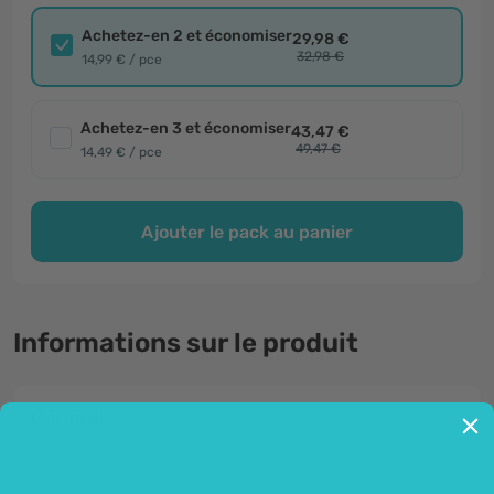
Achetez-en 2 et économiser
29,98 €
32,98 €
14,99 € / pce
Achetez-en 3 et économiser
43,47 €
49,47 €
14,49 € / pce
Ajouter le pack au panier
Informations sur le produit
Général
Biotine - une vitamine de beauté qui