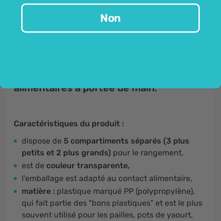
votre coffre ou votre valise ou emporter uniquement
Non
le nombre de comprimés et de gélules dont vous
avez besoin. Pratique, non ?
La boîte à comprimés vous permet
d'avoir toujours vos compléments
alimentaires à portée de main.
Caractéristiques du produit :
dispose de
5 compartiments séparés (3 plus
petits et 2 plus grands)
pour le rangement,
est de
couleur transparente,
l'emballage est adapté au contact alimentaire,
matière :
plastique marqué PP (polypropylène),
qui fait partie des "bons plastiques" et est le plus
souvent utilisé pour les pailles, pots de yaourt,