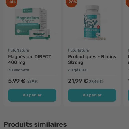
-14%
-20%
FutuNatura
FutuNatura
Magnésium DIRECT
Probiotiques - Biotics
400 mg
Strong
30 sachets
60 gélules
5,99 €
21,99 €
6,99 €
27,49 €
Au panier
Au panier
Produits similaires