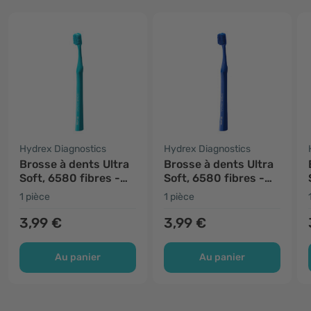
Hydrex Diagnostics
Hydrex Diagnostics
Brosse à dents Ultra
Brosse à dents Ultra
Soft, 6580 fibres -
Soft, 6580 fibres -
menthe
bleu
1 pièce
1 pièce
3,99 €
3,99 €
Au panier
Au panier