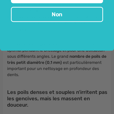
fibres individuelles
, nettoient en profondeur la
plaque dentaire,
Non
la conception spéciale de la tête DentalU
permet
d'accéder facilement
aux zones difficiles à
atteindre.
La conception ergonomique
assure un confort
optimal pendant le brossage et pour une utilisation
sous différents angles. Le grand
nombre de poils de
très petit diamètre (0,1 mm)
est particulièrement
important pour un nettoyage en profondeur des
dents.
Les poils denses et souples n'irritent pas
les gencives, mais les massent en
douceur.