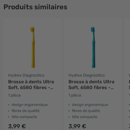
Produits similaires
Hydrex Diagnostics
Hydrex Diagnostics
Brosse à dents Ultra
Brosse à dents Ultra
Soft, 6580 fibres -
Soft, 6580 fibres -
jaune
menthe
1 pièce
1 pièce
design ergonomique
design ergonomique
fibres de qualité
fibres de qualité
tête compacte
tête compacte
3,99 €
3,99 €