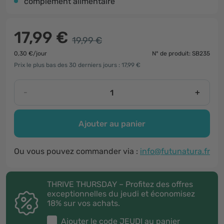
complément alimentaire
17,99 €
19,99 €
0,30 €/jour
N° de produit: SB235
Prix le plus bas des 30 derniers jours : 17,99 €
-
+
Ajouter au panier
Ou vous pouvez commander via :
info@futunatura.fr
THRIVE THURSDAY – Profitez des offres
exceptionnelles du jeudi et économisez
18% sur vos achats.
Ajouter le code
JEUDI
au panier