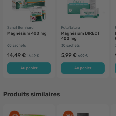
Sanct Bernhard
FutuNatura
Magnésium 400 mg
Magnésium DIRECT
400 mg
60 sachets
30 sachets
14,49 €
5,99 €
16,49 €
6,99 €
Au panier
Au panier
Produits similaires
-17%
-25%