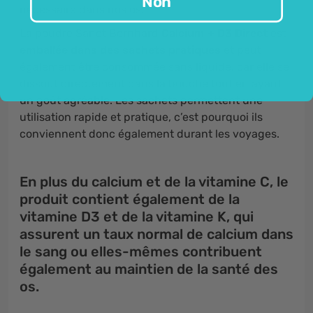
Non
nécessaire dans nos os.
La poudre Sanct Bernhard
Calcium + D3 Dire
c
t
est
emballée dans des sachets pratiques
et peut
également être consommée sans liquide, car elle se
dissout directement dans la bouche tout en ayant
un goût agréable. Les sachets permettent une
utilisation rapide et pratique, c’est pourquoi ils
conviennent donc également durant les voyages.
En plus du
calcium
et de
la vitamine C
, le
produit contient également de
la
vitamine D3
et
de la vitamine K
, qui
assurent un taux normal de calcium dans
le sang ou elles-mêmes contribuent
également au maintien de la santé des
os.