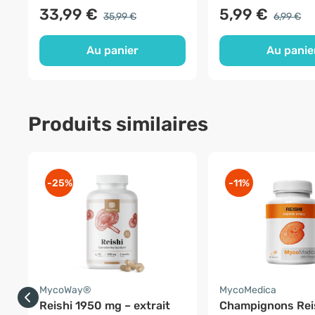
33,99 €
5,99 €
35,99 €
6,99 €
Au panier
Au panie
Produits similaires
-25%
-11%
MycoWay®
MycoMedica
Reishi 1950 mg – extrait
Champignons Rei