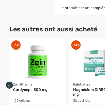
Le produit est un complém
Les autres ont aussi acheté
-6%
-14%
Zein Pharma
FutuNatura
Cordyceps 500 mg
Magnésium DIRE
mg
120 gélules
30 sachets