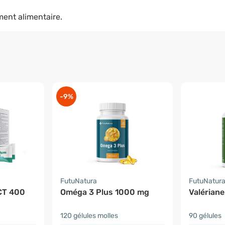
ent alimentaire.
-9%
FutuNatura
FutuNatur
CT 400
Oméga 3 Plus 1000 mg
Valériane
120 gélules molles
90 gélules