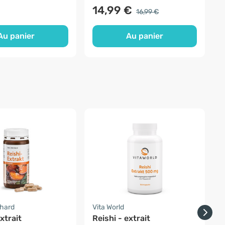
14,99 €
16,99 €
Au panier
Au panier
nhard
Vita World
F
xtrait
Reishi - extrait
R