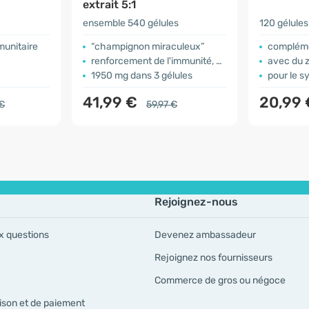
extrait 5:1
ensemble 540 gélules
120 gélules
munitaire
“champignon miraculeux”
compléme
renforcement de l'immunité, circulation
avec du z
1950 mg dans 3 gélules
pour le s
41,99 €
20,99 
 €
59,97 €
Rejoignez-nous
x questions
Devenez ambassadeur
Rejoignez nos fournisseurs
Commerce de gros ou négoce
ison et de paiement