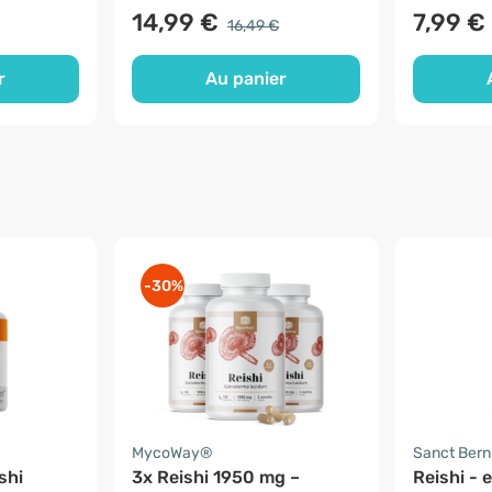
14,99 €
7,99 €
16,49 €
r
Au panier
-30%
MycoWay®
Sanct Ber
shi
3x Reishi 1950 mg –
Reishi - e