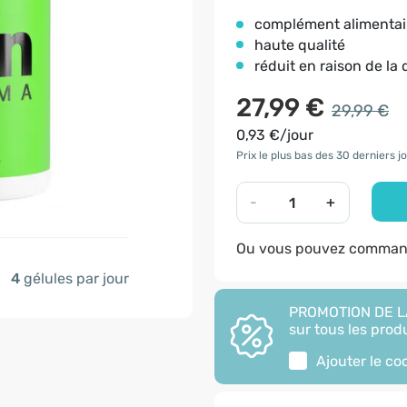
complément alimentai
haute qualité
réduit en raison de la 
27,99 €
29,99 €
0,93 €/jour
Prix le plus bas des 30 derniers jo
-
+
Ou vous pouvez command
4
gélules par jour
PROMOTION DE LA
sur tous les produ
Ajouter le c