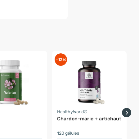
-12%
-
a
HealthyWorld®
F
Chardon-marie + artichaut
V
120 gélules
6