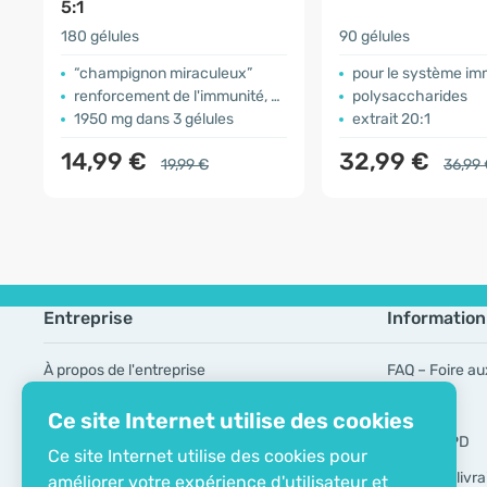
5:1
180 gélules
90 gélules
“champignon miraculeux”
pour le système im
renforcement de l'immunité, circulation
polysaccharides
1950 mg dans 3 gélules
extrait 20:1
14,99 €
32,99 €
19,99 €
36,99
Entreprise
Information
À propos de l'entreprise
FAQ – Foire au
Certificat ECO
Marques
Ce site Internet utilise des cookies
Contacts
Outils RGPD
Ce site Internet utilise des cookies pour
Modes de livra
améliorer votre expérience d'utilisateur et