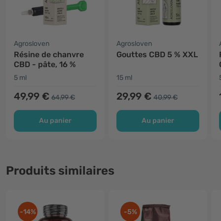
Agrosloven
Agrosloven
Résine de chanvre
Gouttes CBD 5 % XXL
CBD - pâte, 16 %
5 ml
15 ml
49,99 €
29,99 €
64,99 €
40,99 €
Au panier
Au panier
Produits similaires
-14%
-5%