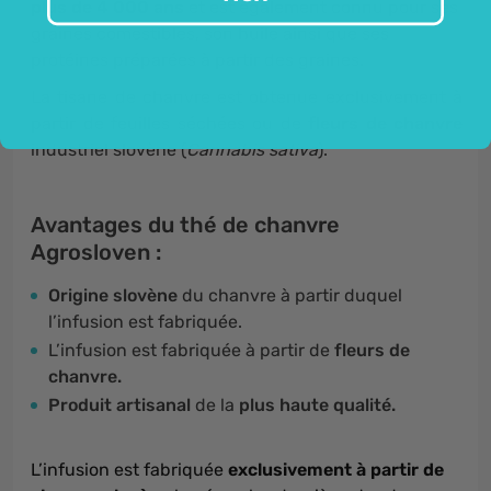
plus de 4 000 ans
et est également connu pour ses
graines comestibles, son huile ainsi que ses
protéines préparées à partir des graines.
La tisane de chanvre est obtenue exclusivement à
partir de feuilles séchées ou de
fleur
s
de chanvre
industriel slovène (
Cannabis sativa
).
Avantages du thé de chanvre
Agrosloven :
Origine slovène
du chanvre à partir duquel
l’infusion est fabriquée.
L’infusion est fabriquée à partir de
fleurs de
chanvre.
Produit artisanal
de la
plus haute qualité.
L’infusion est fabriquée
exclusivement à partir de