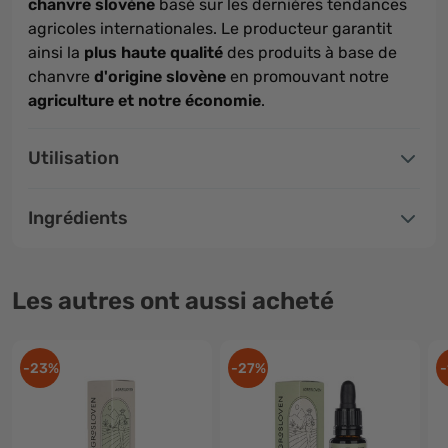
chanvre slovène
basé sur les dernières tendances
agricoles internationales. Le producteur garantit
ainsi la
plus haute qualité
des produits à base de
chanvre
d'origine slovène
en promouvant notre
agriculture et notre économie
.
Utilisation
Ingrédients
Les autres ont aussi acheté
-23%
-27%
-