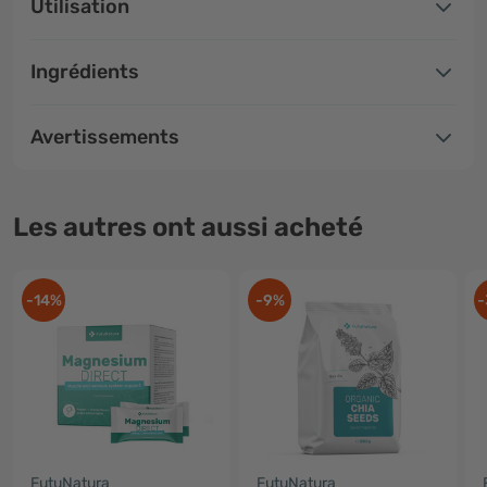
Utilisation
Ingrédients
Avertissements
Les autres ont aussi acheté
-14%
-9%
-
FutuNatura
FutuNatura