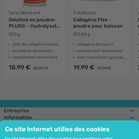
Sanct Bernhard
FutuNatura
Gelatiné en poudre-
Collagène Flex -
PLUS® - Hydrolysat
poudre pour boisson
de collagène
500 g
231,80 g
66% de collagène hydrolysé
collagène de type II
excellente absorption
complément alimentaire
complément alimentaire
avec l'édulcorant glycosides de stéviol
18,99 €
19,99 €
20,99 €
21,99 €
Entreprise
Information
Rejoignez-nous
Ce site Internet utilise des cookies
Assistance et commandes
Ce site Internet utilise des cookies pour améliorer votre