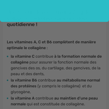
Une teneur élevée - jusqu'à 7,5 g de
collagène hydrolysé dans une dose
quotidienne !
Les vitamines A, C et B6 complètent de manière
optimale le collagène
:
la vitamine C
contribue
à la formation normale de
collagène
pour assurer la fonction normale des
gencives des os, du cartilage, des gencives, de la
peau et des dents,
la vitamine B6
contribue
au métabolisme normal
des protéines
(y compris le collagène) et du
glycogène,
la vitamine A
contribue
au maintien d’une peau
normale
qui est constituée de collagène.