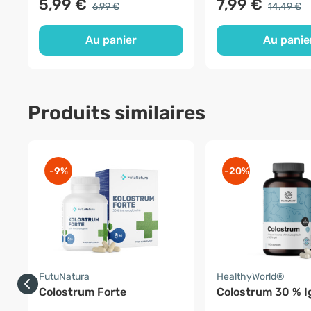
5,99 €
7,99 €
6,99 €
14,49 €
Au panier
Au panie
Produits similaires
-9%
-20%
FutuNatura
HealthyWorld®
Colostrum Forte
Colostrum 30 % I