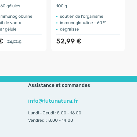
60 gélules
100 g
6
'immunoglobuline
soutien de l'organisme
ait de vache
immunoglobuline - 60 %
ar gélule
dégraissé
 €
52,99 €
74,97 €
Assistance et commandes
info@futunatura.fr
Lundi - Jeudi : 8.00 - 16.00
Vendredi : 8.00 - 14.00