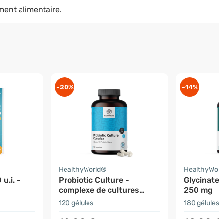
ment alimentaire.
-20%
-14%
HealthyWorld®
HealthyWo
u.i. -
Probiotic Culture -
Glycinat
complexe de cultures
250 mg
microbiologiques
120 gélules
180 gélules