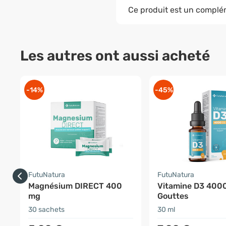
Ce produit est un complé
Les autres ont aussi acheté
-14%
-45%
FutuNatura
FutuNatura
Magnésium DIRECT 400
Vitamine D3 4000 
mg
Gouttes
30 sachets
30 ml