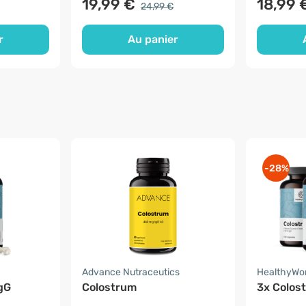
19,99 €
18,99 
24,99 €
r
Au panier
-28%
Advance Nutraceutics
HealthyWo
gG
Colostrum
3x Colos