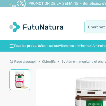
PROMOTION DE LA SEMAINE – Bénéficiez d'une
Tous les produits
Best-sellers
Vitamines et minéraux
Amincis
Page d'accueil
Objectifs
Système immunitaire et éner