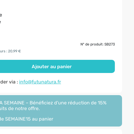
e
e
N° de produit: SB273
ours : 20,99 €
Ajouter au panier
er via :
info@futunatura.fr
 SEMAINE – Bénéficiez d'une réduction de 15%
its de notre offre.
ode
SEMAINE15
au panier