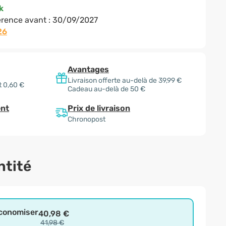
k
rence avant :
30/09/2027
26
Avantages
Livraison offerte au-delà de 39,99 €
t 0,60 €
Cadeau au-delà de 50 €
Prix de livraison
nt
Chronopost
ntité
économiser
40,98 €
41,98 €