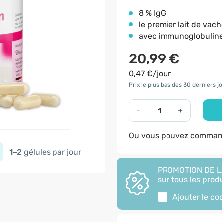
8 % IgG
le premier lait de vach
avec immunoglobulin
20,99 €
0,47 €/jour
Prix le plus bas des 30 derniers j
-
+
Ou vous pouvez command
1–2
gélules par jour
PROMOTION DE LA
sur tous les produ
Ajouter le c