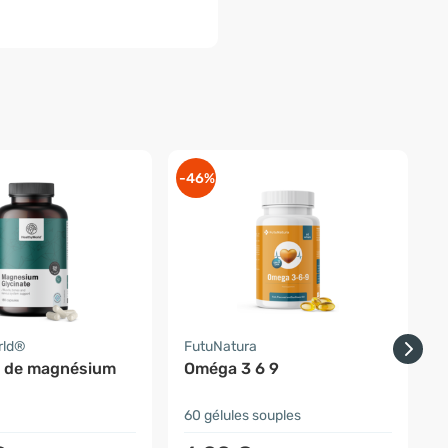
-46%
-
rld®
FutuNatura
F
e de magnésium
Oméga 3 6 9
60 gélules souples
1