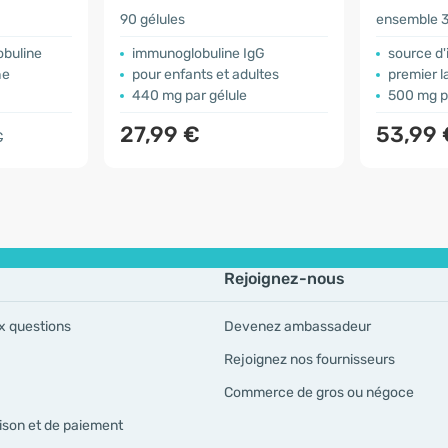
90 gélules
ensemble 3
obuline
immunoglobuline IgG
source d
he
pour enfants et adultes
premier l
440 mg par gélule
500 mg p
27,99 €
53,99
€
Rejoignez-nous
x questions
Devenez ambassadeur
Rejoignez nos fournisseurs
Commerce de gros ou négoce
ison et de paiement