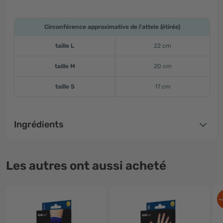
Circonférence approximative de l'attele (étirée)
taille L
22 cm
taille M
20 cm
taille S
17 cm
Ingrédients
Les autres ont aussi acheté
-