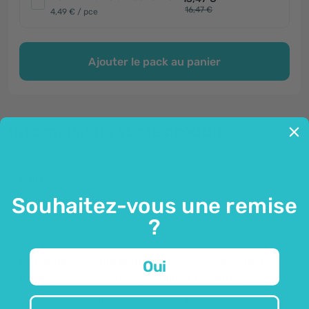
16,47 €
4,49 € / pce
Ajouter le pack au panier
Informations sur le produit
Général
Souhaitez-vous une remise
Coudière élastique - pour la stabilisation.
?
La coudière coude Wundmed
offre un
maintien
Oui
ferme
et convient pour
stabiliser le coude.
La coudière soulage et soutient les muscles.