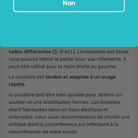
Non
L'utilisation d'une attelle est recommandée
notamment en cas de douleurs au coude, de
blessures au coude
et en cas de
ligaments
fragilisés
, ou en cas de surcharge.
La coudière est élastique et destinée aussi bien aux
hommes qu'aux femmes. Il est disponible en
trois
tailles différentes
(S, M et L). L'installation est facile,
vous pouvez même le porter sous vos vêtements. Il
peut être utilisé pour la main droite ou gauche.
La coudière est
lavable et adaptée à un usage
répété.
la coudière doit être bien ajustée pour obtenir un
soutien et une stabilisation fermes. Les bretelles
étant fabriquées dans un tissu élastique et
extensible, nous vous recommandons de choisir une
orthèse dont la circonférence est inférieure à la
circonférence de votre coude.