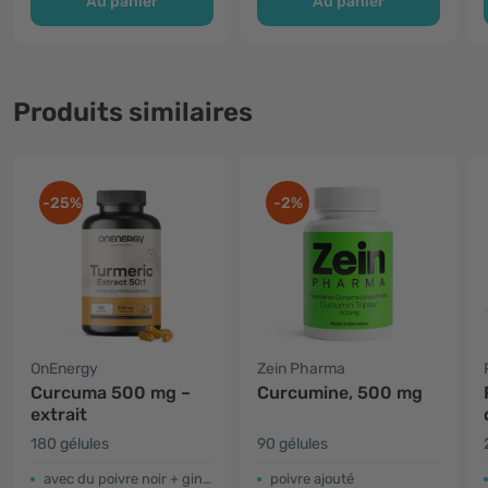
Au panier
Au panier
Produits similaires
-25%
-2%
OnEnergy
Zein Pharma
Curcuma 500 mg –
Curcumine, 500 mg
extrait
180 gélules
90 gélules
avec du poivre noir + gingembre
poivre ajouté