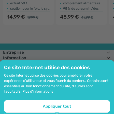
extrait 50:1
complément alimentaire
soutien pour le foie, le système nerveux, la respiration …
95 % de curcuminoïdes
14,99 €
48,99 €
19,99 €
49,99 €
Entreprise
Information
Rejoignez-nous
Ce site Internet utilise des cookies
Assistance et commandes
Ce site Internet utilise des cookies pour améliorer votre
expérience d'utilisateur et vous fournir du contenu. Certains sont
essentiels au bon fonctionnement du site, d'autres sont
Possibilité de paiement par carte. Protection garantie des données
facultatifs.
Plus d'informations
personnelles via le cryptage SSL.
Droit d'auteur© 2012 - 2026   |   Be Healthy Group d.o.o.
Plan du site
Utilisation des cookies
Configuration des cookies
Appliquer tout