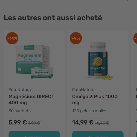
Les autres ont aussi acheté
-14%
-9%
-
FutuNatura
FutuNatura
Magnésium DIRECT
Oméga 3 Plus 1000
400 mg
mg
30 sachets
120 gélules molles
5,99 €
14,99 €
6,99 €
16,49 €