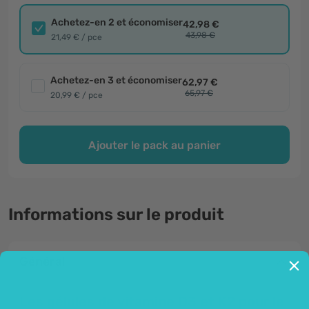
Achetez-en 2 et économiser
42,98 €
43,98 €
21,49 € / pce
Achetez-en 3 et économiser
62,97 €
65,97 €
20,99 € / pce
Ajouter le pack au panier
Informations sur le produit
Général
Les gélules de vitamine
D3 et K2
pour le