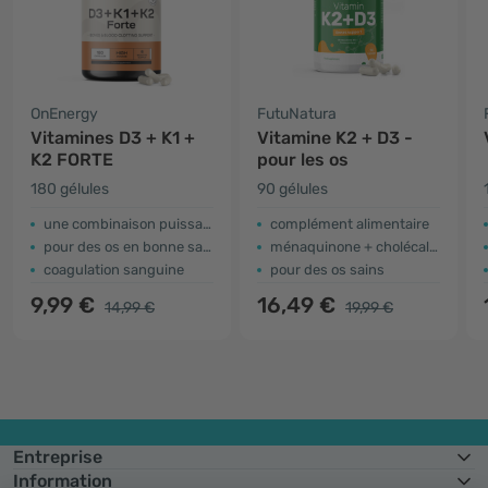
OnEnergy
FutuNatura
Vitamines D3 + K1 +
Vitamine K2 + D3 -
K2 FORTE
pour les os
180 gélules
90 gélules
une combinaison puissante
complément alimentaire
pour des os en bonne santé
ménaquinone + cholécalciférol
coagulation sanguine
pour des os sains
9,99 €
16,49 €
14,99 €
19,99 €
Entreprise
Information