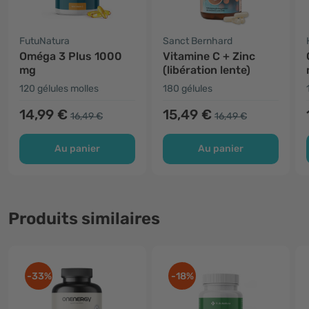
FutuNatura
Sanct Bernhard
Oméga 3 Plus 1000
Vitamine C + Zinc
mg
(libération lente)
120 gélules molles
180 gélules
14,99 €
15,49 €
16,49 €
16,49 €
Au panier
Au panier
Produits similaires
-33%
-18%