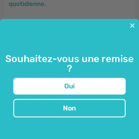
quotidienne.
Le dentifrice à la menthe et à la propolis
convient
aux soins dentaires quotidiens. Il contient des
principes actifs naturels qui renforcent et protègent
les gencives et protègent les dents contre la
formation de la plaque dentaire :
Souhaitez-vous une remise
l'extrait de propolis contribue à améliorer
?
l'
hygiène bucco-dentaire,
l'extrait d'
aloe vera
a des propriétés
Oui
régénératrices et
protège les gencives,
l'huile essentielle de
menthe poivrée
donne à la
pâte un
goût rafraîchissant,
Non
le fluor
(1450 ppm) aide à maintenir la
blancheur
naturelle des dents,
le carbonate de calcium
aide à éliminer la
plaque
dentaire.