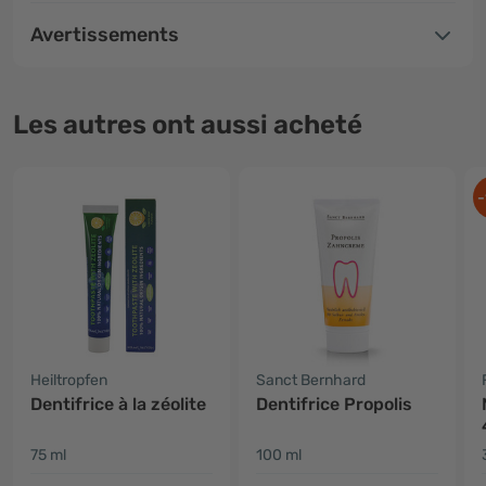
Avertissements
Les autres ont aussi acheté
-
Heiltropfen
Sanct Bernhard
Dentifrice à la zéolite
Dentifrice Propolis
75 ml
100 ml