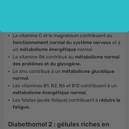
normale.
Le sélénium et les vitamines C et E contribuent
à
protéger les cellules contre le stress oxydatif
(antioxydants).
La vitamine C et le magnésium contribuent au
fonctionnement normal du système nerveux
et à
un
métabolisme énergétique
normal.
La vitamine B6 contribue au
métabolisme normal
des protéines et du glycogène.
Le zinc contribue à un
métabolisme glucidique
normal.
Les vitamines B1, B2, B6 et B12 contribuent à un
métabolisme énergétique normal.
Les folates (acide folique) contribuent à
réduire la
fatigue.
Diabethomol 2 : gélules riches en