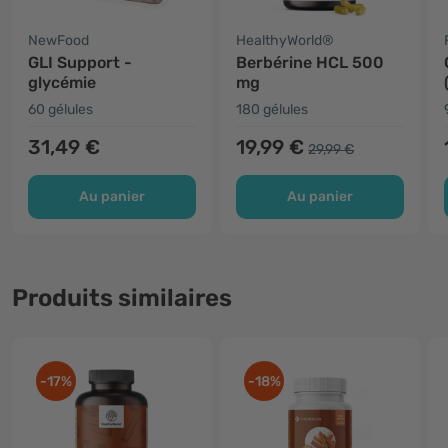
NewFood
HealthyWorld®
GLI Support -
Berbérine HCL 500
glycémie
mg
60 gélules
180 gélules
31,49 €
19,99 €
29,99 €
Au panier
Au panier
Produits similaires
-17%
-18%