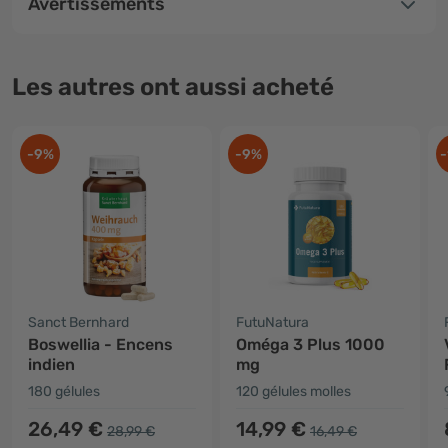
Avertissements
Les autres ont aussi acheté
-9%
-9%
-
Sanct Bernhard
FutuNatura
Boswellia - Encens
Oméga 3 Plus 1000
indien
mg
180 gélules
120 gélules molles
26,49 €
14,99 €
28,99 €
16,49 €