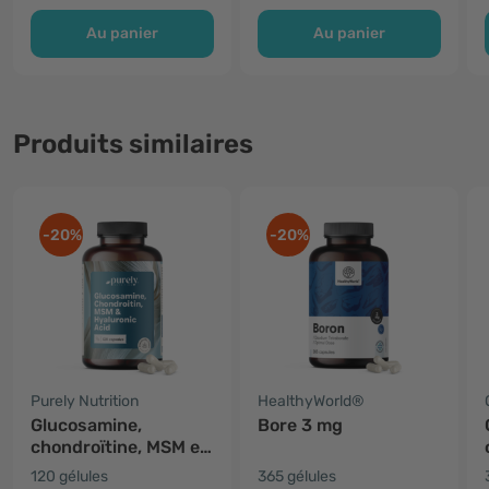
Au panier
Au panier
Produits similaires
-20%
-20%
Purely Nutrition
HealthyWorld®
Glucosamine,
Bore 3 mg
chondroïtine, MSM et
acide hyaluronique
120 gélules
365 gélules