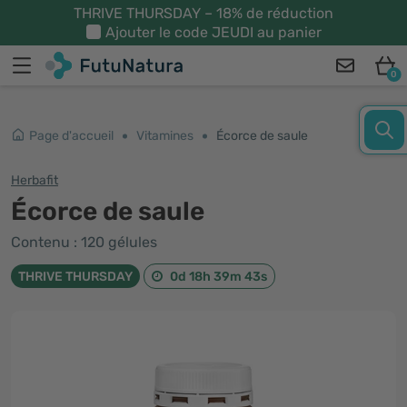
THRIVE THURSDAY – 18% de réduction
Ajouter le code
JEUDI
au panier
0
Page d'accueil
Vitamines
Écorce de saule
Herbafit
Écorce de saule
Contenu : 120 gélules
THRIVE THURSDAY
0d 18h 39m 42s