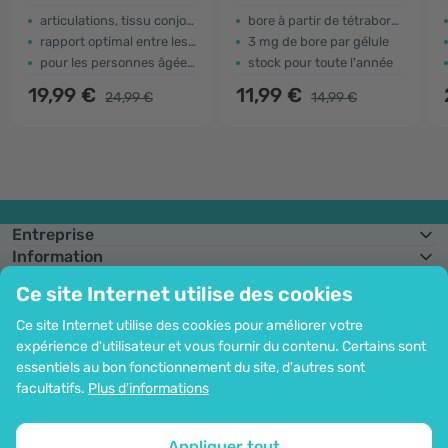
articulations, tissu conjonctif et cartilage
bore à partir de tétraborate de disodium
rapport optimal entre les ingrédients
3 mg de bore par gélule
pour les personnes âgées et les sportifs
stock pour toute l'année
19,99 €
11,99 €
24,99 €
14,99 €
Entreprise
Information
Rejoignez-nous
Ce site Internet utilise des cookies
Assistance et commandes
Ce site Internet utilise des cookies pour améliorer votre
expérience d'utilisateur et vous fournir du contenu. Certains sont
essentiels au bon fonctionnement du site, d'autres sont
Possibilité de paiement par carte. Protection garantie des données
facultatifs.
Plus d'informations
personnelles via le cryptage SSL.
Droit d'auteur© 2012 - 2026   |   Be Healthy Group d.o.o.
Plan du site
Utilisation des cookies
Configuration des cookies
Appliquer tout