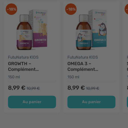
-18%
-18%
-
FutuNatura KIDS
FutuNatura KIDS
GROWTH –
OMEGA 3 –
Complément
Complément
alimentaire liquide
alimentaire liquide
150 ml
150 ml
pour enfants pour la
pour enfants
période de
8,99 €
8,99 €
10,99 €
10,99 €
croissance
Au panier
Au panier