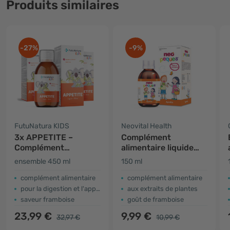
Produits similaires
-27%
-9%
FutuNatura KIDS
Neovital Health
3x APPETITE –
Complément
Complément
alimentaire liquide
alimentaire liquide
pour enfants –
ensemble 450 ml
150 ml
pour enfants pour
appétit
l'appétit
complément alimentaire
complément alimentaire
pour la digestion et l'appétit
aux extraits de plantes
saveur framboise
goût de framboise
23,99 €
9,99 €
32,97 €
10,99 €