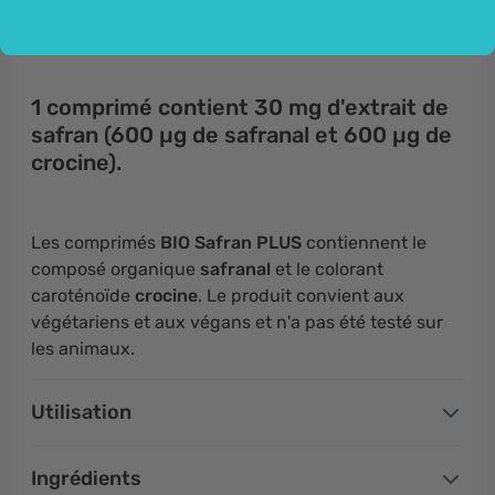
*L'efficacité est obtenue en consommant au moins
30 mg de safran par jour.
1 comprimé contient 30 mg d'extrait de
safran (600 µg de safranal et 600 µg de
crocine).
Les comprimés
BIO Safran PLUS
contiennent le
composé organique
safranal
et le colorant
caroténoïde
crocine
. Le produit convient aux
végétariens et aux végans et n'a pas été testé sur
les animaux.
Utilisation
Ingrédients