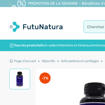
PROMOTION DE LA SEMAINE – Bénéficiez d'une
Tous les produits
Best-sellers
Vitamines et minéraux
Amincis
Page d'accueil
Objectifs
Articulations et cartilages
-7%