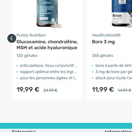
Purely Nutrition
HealthyWorld®
Glucosamine, chondroïtine,
Bore 3 mg
MSM et acide hyaluronique
120 gélules
365 gélules
articulations, tissu conjonctif et cartilage
bore à partir de tétraborat
rapport optimal entre les ingrédients
3 mg de bore par gé
pour les personnes âgées et les sportifs
stock pour toute l'
19,99 €
11,99 €
24,99 €
14,99 €
Entreprise
Information