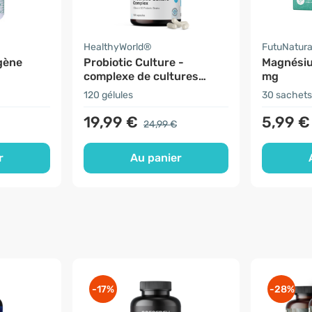
HealthyWorld®
FutuNatur
gène
Probiotic Culture -
Magnési
complexe de cultures
mg
microbiologiques
120 gélules
30 sachets
19,99 €
5,99 €
24,99 €
r
Au panier
-17%
-28%