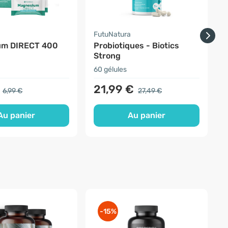
a
FutuNatura
um DIRECT 400
Probiotiques - Biotics
Strong
d
60 gélules
1
21,99 €
6,99 €
27,49 €
Au panier
Au panier
-15%