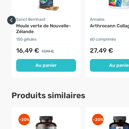
Sanct Bernhard
Annabis
Moule verte de Nouvelle-
Arthrocann Colla
Zélande
150 gélules
60 comprimés
16,49 €
27,49 €
17,99 €
Au panier
Au panie
Produits similaires
-20%
-20%