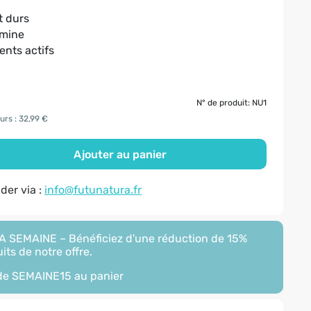
t durs
amine
ents actifs
N° de produit: NU1
urs : 32,99 €
Ajouter au panier
er via :
info@futunatura.fr
 SEMAINE – Bénéficiez d'une réduction de 15%
its de notre offre.
ode
SEMAINE15
au panier