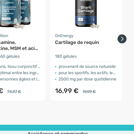
ition
OnEnergy
O
samine,
Cartilage de requin
ine, MSM et acide
ique
60 gélules
180 gélules
9
 tissu conjonctif et cartilage
provenant de source naturelle
mal entre les ingrédients
pour les sportifs, les actifs, les personnes âgées...
onnes âgées et les sportifs
2500 mg par dose quotidienne
 €
16,99 €
74,97 €
19,99 €
Assistance et commandes