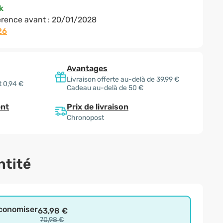
k
rence avant :
20/01/2028
26
Avantages
Livraison offerte au-delà de 39,99 €
 0,94 €
Cadeau au-delà de 50 €
Prix de livraison
nt
Chronopost
ntité
économiser
63,98 €
70,98 €