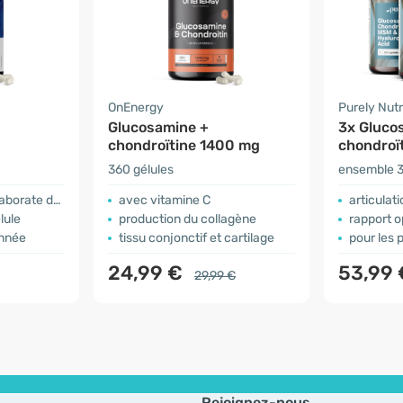
OnEnergy
Purely Nutr
Glucosamine +
3x Gluco
chondroïtine 1400 mg
chondroït
hyaluron
360 gélules
ensemble 3
e de disodium
avec vitamine C
articulations,
lule
production du collagène
rapport opti
année
tissu conjonctif et cartilage
pour les pers
24,99 €
53,99
29,99 €
Rejoignez-nous