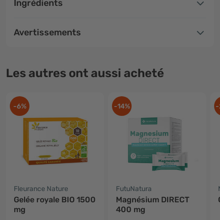
Ingrédients
Avertissements
Les autres ont aussi acheté
-6%
-14%
-
Fleurance Nature
FutuNatura
Gelée royale BIO 1500
Magnésium DIRECT
mg
400 mg