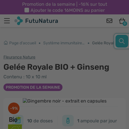
Promotion de la semaine | -16% sur tout
Ajouter le code
16MOINS
au panier
0
Page d'accueil
Système immunitaire et énergie
Gelée Royale BIO + Ginseng
Fleurance Nature
Gelée Royale BIO + Ginseng
Contenu : 10 x 10 ml
PROMOTION DE LA SEMAINE
-9%
10
de doses
1
ampoule par jour