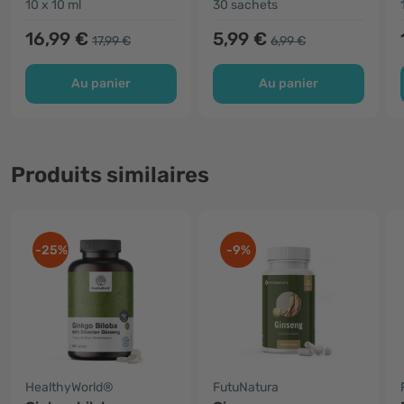
10 x 10 ml
30 sachets
16,99 €
5,99 €
17,99 €
6,99 €
Au panier
Au panier
Produits similaires
-25%
-9%
HealthyWorld®
FutuNatura