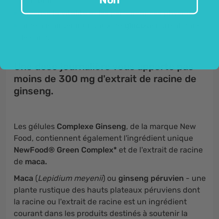
cérébrales)
favorise la
vitalité
et les performances physiques
aide à maintenir un taux de
glucose
normal dans
le sang.
Une dose journalière vous apporte pas
moins de 300 mg d'extrait de racine de
ginseng.
Les gélules
Complexe Ginseng
, de la marque New
Food, contiennent également l'ingrédient unique
NewFood® Green Complex*
et de l'extrait de racine
de
maca.
Maca
(
Lepidium meyenii
) ou
ginseng péruvien
- une
plante rustique des hauts plateaux péruviens dont
la racine ou l'extrait de racine est un ingrédient
courant dans les produits destinés à soutenir la