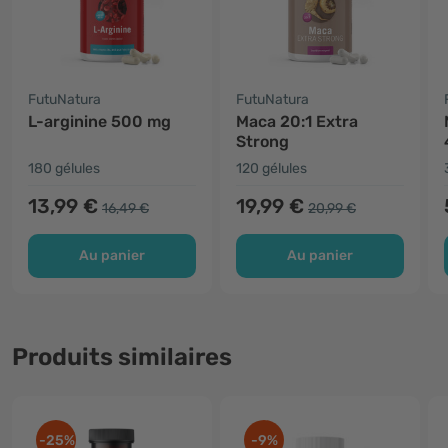
FutuNatura
FutuNatura
L-arginine 500 mg
Maca 20:1 Extra
Strong
180 gélules
120 gélules
13,99 €
19,99 €
16,49 €
20,99 €
Au panier
Au panier
Produits similaires
-25%
-9%