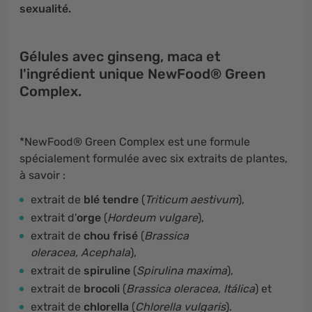
sexualité.
Gélules avec ginseng, maca et
l'ingrédient unique NewFood® Green
Complex.
*NewFood® Green Complex est une formule
spécialement formulée avec six extraits de plantes,
à savoir :
extrait de
blé tendre
(
Triticum aestivum
),
extrait d'
orge
(
Hordeum vulgare
),
extrait de
chou frisé
(
Brassica
oleracea, Acephala
),
extrait de
spiruline
(
Spirulina maxima
),
extrait de
brocoli
(
Brassica oleracea, Itálica
) et
extrait de
chlorella
(
Chlorella vulgaris
).