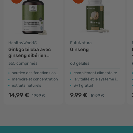
HealthyWorld®
FutuNatura
Ginkgo biloba avec
Ginseng
ginseng sibérien
6600 mg
365 comprimés
60 gélules
soutien des fonctions cognitives
​complément alimentaire
mémoire et concentration
la vitalité et le système immunitaire
extraits naturels
3+1 gratuit
14,99 €
9,99 €
19,99 €
10,99 €