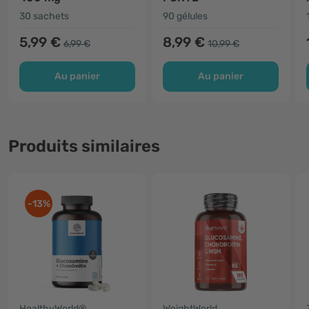
30 sachets
90 gélules
5,99 €
8,99 €
6,99 €
10,99 €
Au panier
Au panier
Produits similaires
-13%
HealthyWorld®
WeightWorld