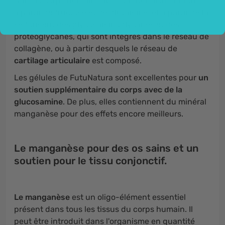
Dans le corps humain, elle est naturellement formée
à partir de fructose et de glutamine, et à partir de là
se forment des glycosaminoglycanes et des
protéoglycanes, qui sont intégrés dans le réseau de
collagène, ou à partir desquels le réseau de
cartilage articulaire
est composé.
Les gélules de FutuNatura sont excellentes pour
un
soutien supplémentaire du corps avec de la
glucosamine
.
De plus, elles contiennent du minéral
manganèse pour des effets encore meilleurs.
Le manganèse pour des os sains et un
soutien pour le tissu conjonctif.
Le manganèse
est un oligo-élément essentiel
présent dans tous les tissus du corps humain. Il
peut être introduit dans l'organisme en quantité