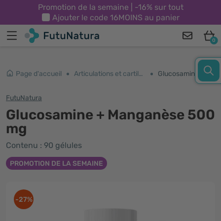
Promotion de la semaine | -16% sur tout
Ajouter le code
16MOINS
au panier
0
Page d'accueil
Articulations et cartilages
Glucosamine + Manganèse 500 mg
FutuNatura
Glucosamine + Manganèse 500
mg
Contenu : 90 gélules
PROMOTION DE LA SEMAINE
-27%