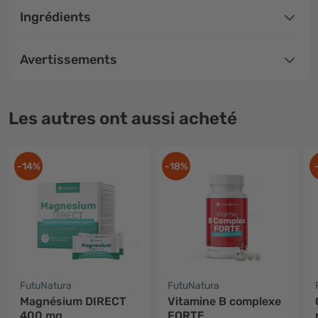
Ingrédients
Avertissements
Les autres ont aussi acheté
-14%
-18%
FutuNatura
FutuNatura
Magnésium DIRECT
Vitamine B complexe
400 mg
FORTE