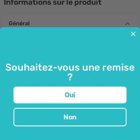
Informations sur le produit
Général
La glucosamine obtenue à partir d'une
source végétale + le minéral
manganèse.
Souhaitez-vous une remise
?
La glucosamine
est
aminosaccharide
, que nous
connaissons comme un composé chimique naturel
présent dans notre corps. C'est un élément de base
Oui
de la biosynthèse de nombreuses substances et
elle est présente dans de nombreux tissus de
l'organisme, mais elle est plus abondante
dans les
Non
tissus structurels conjonctifs (cartilage, ligaments
articulaires
, etc.).