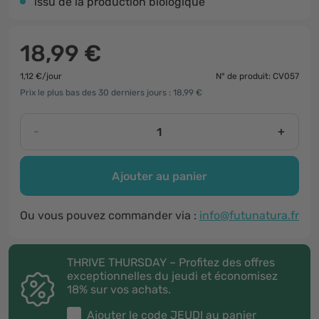
issu de la production biologique
18,99 €
1,12 €/jour
N° de produit: CV057
Prix le plus bas des 30 derniers jours : 18,99 €
-
+
Ajouter au panier
Ou vous pouvez commander via :
info@futunatura.fr
THRIVE THURSDAY – Profitez des offres
exceptionnelles du jeudi et économisez
18% sur vos achats.
Ajouter le code
JEUDI
au panier