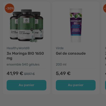
-30%
-
HealthyWorld®
Virde
3x Moringa BIO 1650
Gel de consoude
mg
ensemble 540 gélules
200 ml
41,99 €
5,49 €
59,97 €
Au panier
Au panier