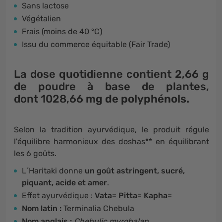
Sans lactose
Végétalien
Frais (moins de 40 °C)
Issu du commerce équitable (Fair Trade)
La dose quotidienne contient 2,66 g
de poudre à base de plantes,
dont
1028,66
mg de polyphénols.
Selon la tradition ayurvédique, le produit régule
l'équilibre harmonieux des doshas** en équilibrant
les 6 goûts.
L´Haritaki donne
un goût astringent, sucré,
piquant, acide et amer
.
Effet ayurvédique :
Vata= Pitta= Kapha=
Nom latin :
Terminalia Chebula
Nom anglais :
Chebulic myrobalan