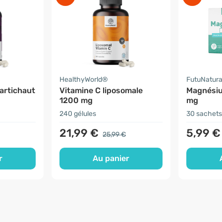
HealthyWorld®
FutuNatur
artichaut
Vitamine C liposomale
Magnési
1200 mg
mg
240 gélules
30 sachets
21,99 €
5,99 €
25,99 €
r
Au panier