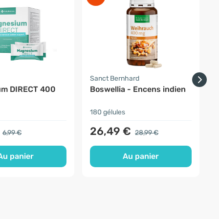
a
Sanct Bernhard
H
um DIRECT 400
Boswellia - Encens indien
180 gélules
2
26,49 €
6,99 €
28,99 €
Au panier
Au panier