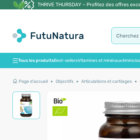
THRIVE THURSDAY – Profitez des offres exce
Tous les produits
Best-sellers
Vitamines et minéraux
Amincis
Page d'accueil
Objectifs
Articulations et cartilages