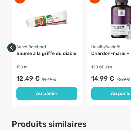
Sanct Bernhard
HealthyWorld®
Baume à la griffe du diable
Chardon-marie + 
150 ml
120 gélules
12,49 €
14,99 €
14,49 €
16,99 €
Au panier
Au panie
Produits similaires