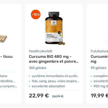
-15%
HealthyWorld®
FutuNatur
- tissu
Curcuma BIO 480 mg -
Curcumin
avec gingembre et poivre
mg
noir
365 gélules
90 gélules
taire
système immunitaire et système nerveux
compléme
 + manganèse
foie, sang, peau, voies respiratoires
excellent
u conjonctif
excellente absorption
950 mg d
22,99 €
19,99 
26,99 €