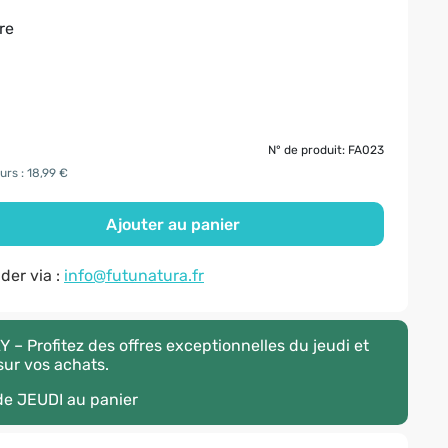
re
N° de produit: FA023
urs : 18,99 €
Ajouter au panier
er via :
info@futunatura.fr
– Profitez des offres exceptionnelles du jeudi et
ur vos achats.
ode
JEUDI
au panier