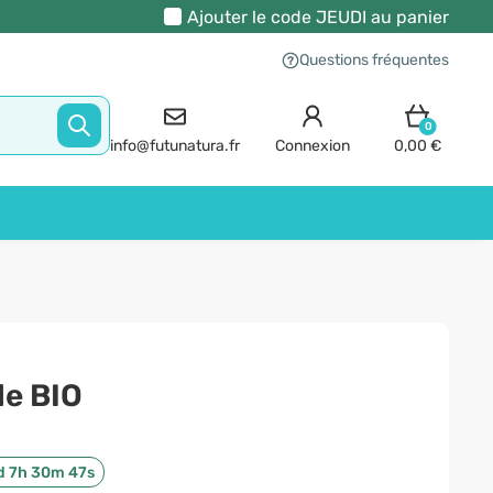
Ajouter le code
JEUDI
au panier
Questions fréquentes
0
info@futunatura.fr
Connexion
0,00 €
le BIO
d 7h 30m 46s