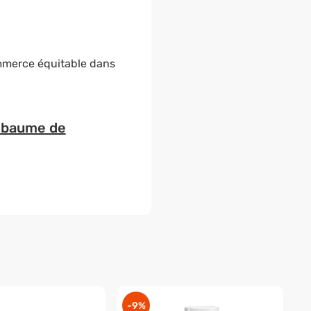
commerce équitable dans
 baume de
-9%
-