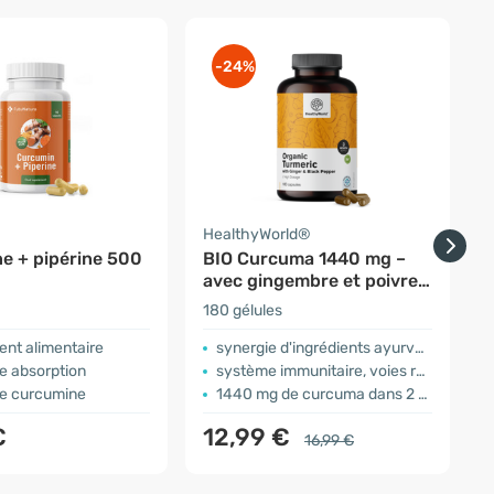
-24%
a
HealthyWorld®
O
e + pipérine 500
BIO Curcuma 1440 mg –
avec gingembre et poivre
noir
180 gélules
1
nt alimentaire
synergie d'ingrédients ayurvédiques
e absorption
système immunitaire, voies respiratoires, système circulatoire
e curcumine
1440 mg de curcuma dans 2 gélules
€
12,99 €
16,99 €