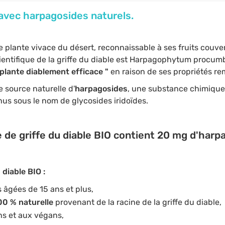
 avec harpagosides naturels.
e plante vivace du désert, reconnaissable à ses fruits cou
cientifique de la griffe du diable est Harpagophytum procu
a plante diablement efficace "
en raison de ses propriétés r
e source naturelle d'
harpagosides
, une substance chimique a
s sous le nom de glycosides iridoïdes.
 de griffe du diable BIO contient 20 mg d'harp
diable BIO :
âgées de 15 ans et plus,
00 % naturelle
provenant de la racine de la griffe du diable,
ns et aux végans,