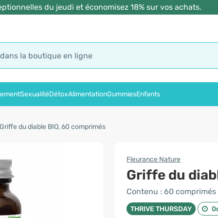
ptionnelles du jeudi et économisez 18% sur vos achats.
sement
Sexualité
Détox
Alimentation
Gummies
Enfants
Griffe du diable BIO, 60 comprimés
Fleurance Nature
Griffe du diab
Contenu : 60 comprimés
THRIVE THURSDAY
0