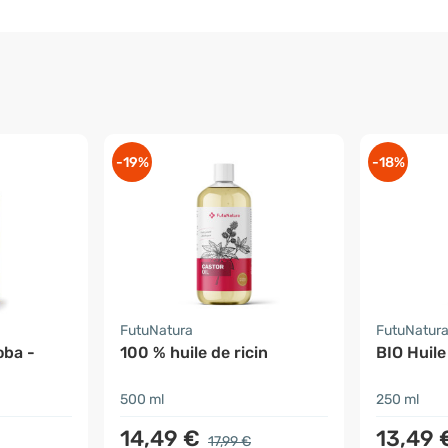
-19%
-18%
FutuNatura
FutuNatur
oba -
100 % huile de ricin
BIO Huile
500 ml
250 ml
14,49 €
13,49 
17,99 €