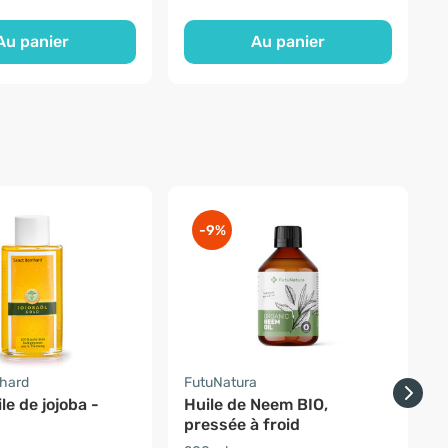
Au panier
Au panier
-9%
nhard
FutuNatura
H
le de jojoba -
Huile de Neem BIO,
H
pressée à froid
p