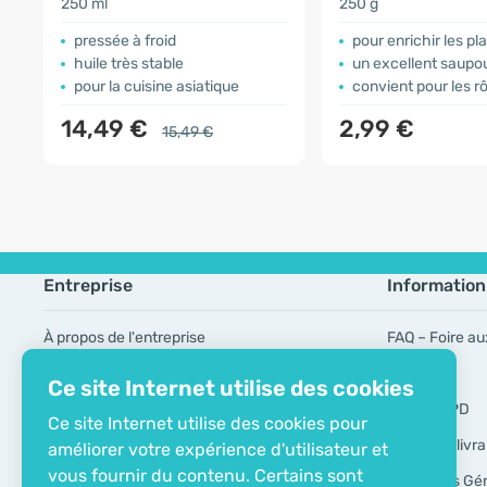
250 ml
250 g
pressée à froid
pour enrichir les pl
huile très stable
un excellent saupoudrage po
pour la cuisine asiatique
convient pour les rô
14,49 €
2,99 €
15,49 €
Entreprise
Information
À propos de l'entreprise
FAQ – Foire au
Certificat ECO
Marques
Ce site Internet utilise des cookies
Contacts
Outils RGPD
Ce site Internet utilise des cookies pour
Modes de livra
améliorer votre expérience d'utilisateur et
vous fournir du contenu. Certains sont
Conditions Gé