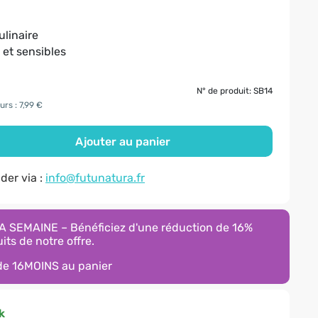
ulinaire
 et sensibles
N° de produit: SB14
urs : 7,99 €
Ajouter au panier
er via :
info@futunatura.fr
 SEMAINE – Bénéficiez d'une réduction de 16%
its de notre offre.
ode
16MOINS
au panier
k