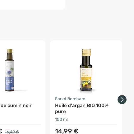
-
a
Sanct Bernhard
F
 de cumin noir
Huile d'argan BIO 100%
H
pure
100 ml
3
€
14,99 €
16,49 €