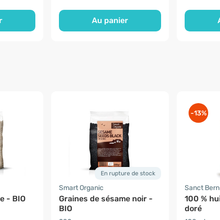
r
Au panier
-13%
En rupture de stock
Smart Organic
Sanct Ber
e - BIO
Graines de sésame noir -
100 % hui
BIO
doré