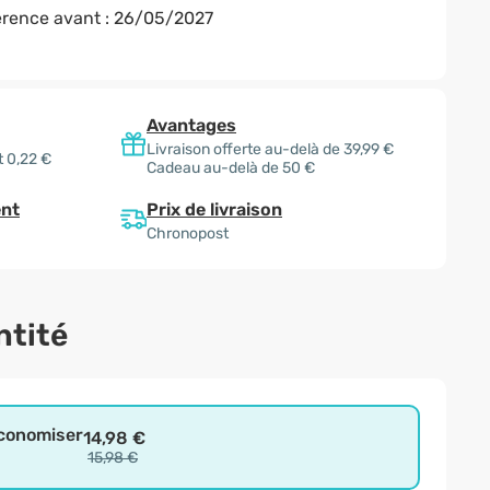
rence avant :
26/05/2027
Avantages
Livraison offerte au-delà de 39,99 €
 0,22 €
Cadeau au-delà de 50 €
Prix de livraison
nt
Chronopost
ntité
économiser
14,98 €
15,98 €