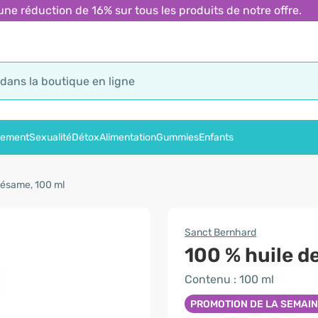
 réduction de 16% sur tous les produits de notre offre.
sement
Sexualité
Détox
Alimentation
Gummies
Enfants
sésame, 100 ml
Sanct Bernhard
100 % huile d
Contenu : 100 ml
PROMOTION DE LA SEMAI