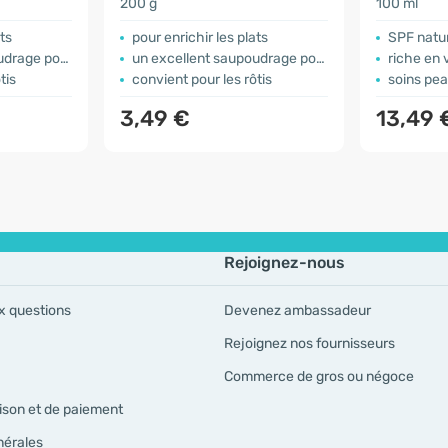
200 g
100 ml
ats
pour enrichir les plats
SPF natu
ur les salades
un excellent saupoudrage pour les salades
riche en 
tis
convient pour les rôtis
soins pe
3,49 €
13,49
Rejoignez-nous
x questions
Devenez ambassadeur
Rejoignez nos fournisseurs
Commerce de gros ou négoce
ison et de paiement
nérales