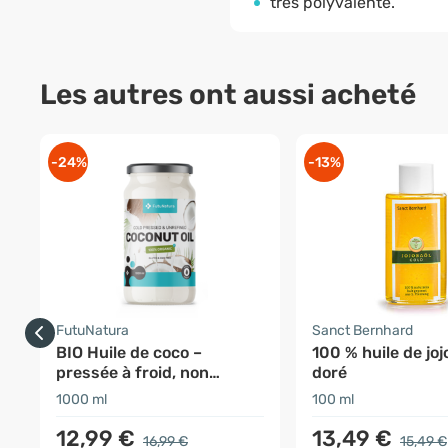
très polyvalente.
Les autres ont aussi acheté
-24%
-13%
FutuNatura
Sanct Bernhard
BIO Huile de coco –
100 % huile de joj
pressée à froid, non
doré
raffinée
1000 ml
100 ml
12,99 €
13,49 €
16,99 €
15,49 €