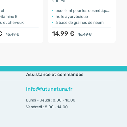
200 ml
2
rel
excellent pour les cosmétiques
vitamine E
huile ayurvédique
au et cheveux
à base de graines de neem
 €
14,99 €
15,49 €
16,49 €
Assistance et commandes
info@futunatura.fr
Lundi - Jeudi : 8.00 - 16.00
Vendredi : 8.00 - 14.00