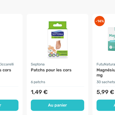
-14%
iccarelli
Septona
FutuNatur
s cors
Patchs pour les cors
Magnési
mg
6 patchs
30 sachets
1,49 €
5,99 €
r
Au panier