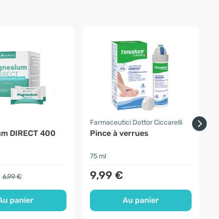
a
Farmaceutici Dottor Ciccarelli
F
um DIRECT 400
Pince à verrues
P
a
75 ml
6
9,99 €
6,99 €
Au panier
Au panier