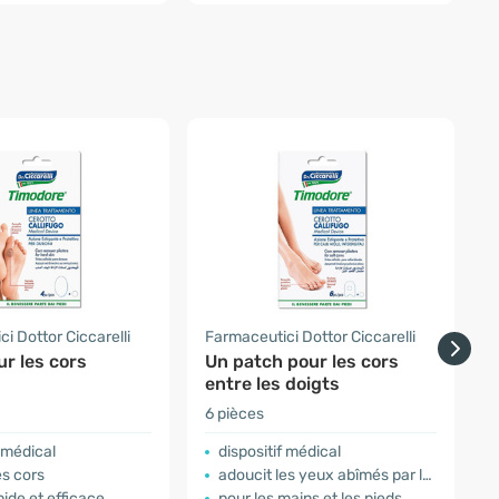
i Dottor Ciccarelli
Farmaceutici Dottor Ciccarelli
F
r les cors
Un patch pour les cors
P
entre les doigts
a
6 pièces
6
f médical
dispositif médical
es cors
adoucit les yeux abîmés par la gale
pide et efficace
pour les mains et les pieds