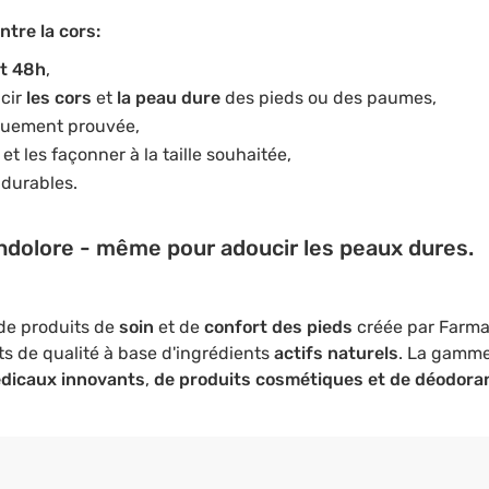
tre la cors:
et 48h
,
cir
les cors
et
la peau dure
des pieds ou des paumes,
quement prouvée,
t les façonner à la taille souhaitée,
 durables.
indolore - même pour adoucir les peaux dures.
de produits de
soin
et de
confort des pieds
créée par Farmac
s de qualité à base d'ingrédients
actifs naturels
. La gamme
édicaux innovants
,
de produits cosmétiques et de déodora