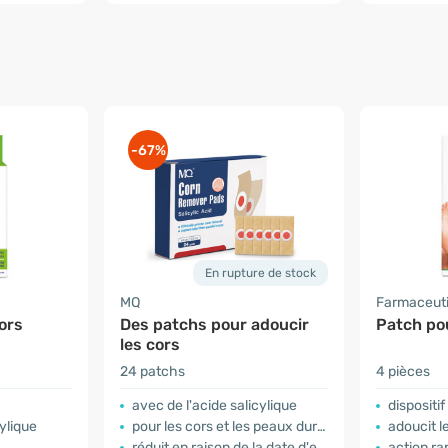
-67%
En rupture de stock
MQ
Farmaceutic
ors
Des patchs pour adoucir
Patch pou
les cors
24 patchs
4 pièces
avec de l'acide salicylique
dispositi
ylique
pour les cors et les peaux dures
adoucit l
réduit en raison de la date d'expiration
action ra