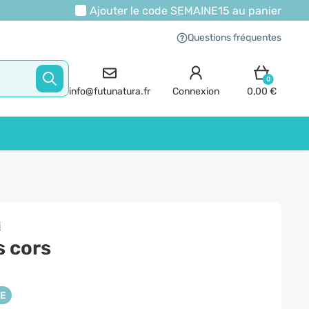
Ajouter le code
SEMAINE15
au panier
Questions fréquentes
0
info@futunatura.fr
Connexion
0,00 €
i
s cors
NE