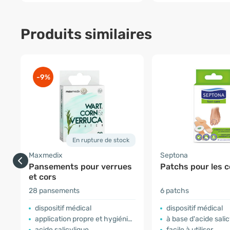
Produits similaires
-9%
En rupture de stock
Maxmedix
Septona
Pansements pour verrues
Patchs pour les c
et cors
28 pansements
6 patchs
dispositif médical
dispositif médical
application propre et hygiénique
à base d'acide salic
acide salicylique
facile à utiliser