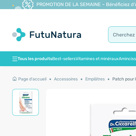
PROMOTION DE LA SEMAINE – Bénéficiez d'une
Tous les produits
Best-sellers
Vitamines et minéraux
Amincis
Page d'accueil
Accessoires
Emplâtres
Patch pour l