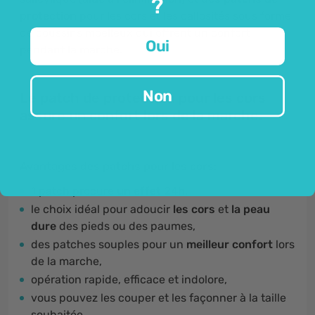
?
protection
pour les cors et les callosités sous forme
de coussins moelleux qui offrent un confort
Oui
pendant la marche.
Non
Le patch de protection pour les cors
assure un confort lors de la marche.
Avantages des patchs pour les cors:
1 patch procure
un effet 24h,
le choix idéal pour adoucir
les cors
et
la peau
dure
des pieds ou des paumes,
des patches souples pour un
meilleur confort
lors
de la marche,
opération rapide, efficace et indolore,
vous pouvez les couper et les façonner à la taille
souhaitée,