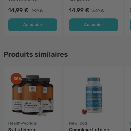
14,99 €
14,99 €
19,99 €
16,99 €
Au panier
Au panier
Produits similaires
-35%
HealthyWorld®
NewFood
3x Lutéine +
Complexe Lutéine