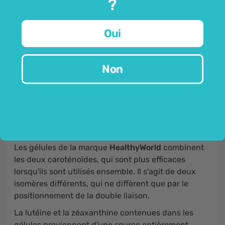
?
naturellement présents dans la
rétine
, en particulier
dans la macula, qui est responsable de la netteté du
champ visuel. La lutéine y agit comme un filtre, ne
Oui
laissant passer dans l'œil que cetains rayons,
bloquant les rayons UV et la lumière bleue
.
Non
Un choix indispensable pour tous ceux
qui passent beaucoup de temps devant
des écrans.
Les gélules de la marque
HealthyWorld
combinent
les deux caroténoïdes, qui sont plus efficaces
lorsqu'ils sont utilisés ensemble. Il s'agit de deux
isomères différents, qui ne diffèrent que par le
positionnement de la double liaison.
La lutéine et la zéaxanthine contenues dans les
gélules proviennent d'une source entièrement