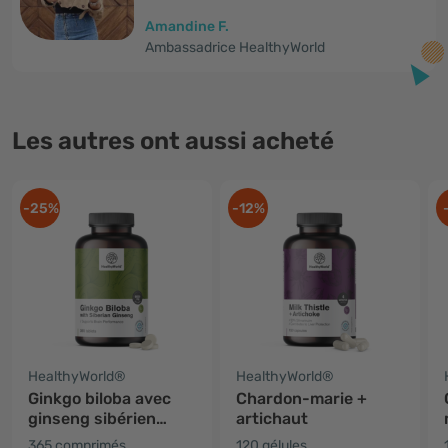
Amandine F.
Ambassadrice HealthyWorld
Les autres ont aussi acheté
-25%
-12%
HealthyWorld®
HealthyWorld®
Ginkgo biloba avec
Chardon-marie +
ginseng sibérien
artichaut
6600 mg
365 comprimés
120 gélules