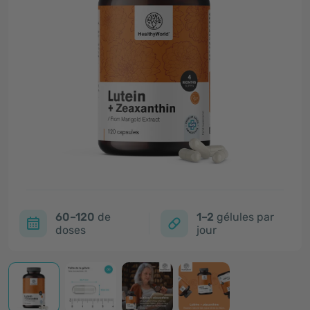
60–120
de
1–2
gélules par
doses
jour