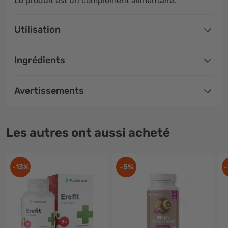
Le produit est un complément alimentaire.
Utilisation
Ingrédients
Avertissements
Les autres ont aussi acheté
-13%
-5%
-