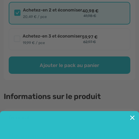
Achetez-en 2 et économiser
40,98 €
41,98 €
20,49 € / pce
Achetez-en 3 et économiser
59,97 €
62,97 €
19,99 € / pce
Ajouter le pack au panier
Informations sur le produit
Général
Maca noire BIO - pour améliorer la