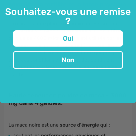
sexualité, la fertilité et la force physique.
Souhaitez-vous une remise
?
La maca est une
plante
originaire du
Pérou
, qui
pousse dans les
Andes péruviennes à une altitude
Oui
de plus de 4000 mètres.
Elle a été utilisée par les
guerriers incas pour ses propriétés actives. Il s'agit
d'une plante extrêmement résistante qui prospère
Non
dans des conditions difficiles et des conditions
climatiques extrêmes. On utilise le
tubercule de la
plante.
Haute teneur en poudre de maca - 3000
mg dans 4 gélules.
La maca noire est une
source d'énergie
qui :
soutient les
performances physiques et