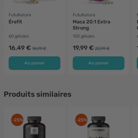
FutuNatura
FutuNatura
Érefit
Maca 20:1 Extra
Strong
60 gélules
120 gélules
16,49 €
19,99 €
18,99 €
20,99 €
Au panier
Au panier
Produits similaires
-25%
-25%