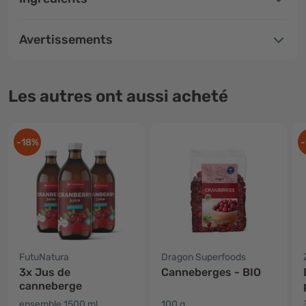
Avertissements
Les autres ont aussi acheté
-18%
-
FutuNatura
Dragon Superfoods
3x Jus de
Canneberges - BIO
canneberge
ensemble 1500 ml
100 g