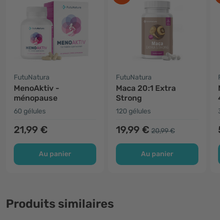
FutuNatura
FutuNatura
MenoAktiv -
Maca 20:1 Extra
ménopause
Strong
60 gélules
120 gélules
21,99 €
19,99 €
20,99 €
Au panier
Au panier
Produits similaires