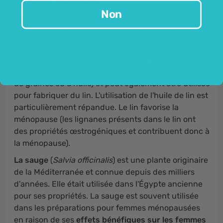
pendant la ménopause
.
Non
Le soja
(
Glycine max
) ou son grain, est extrêmement
précieux sur le plan nutritionnel. Menoxin -
ménopause contient un extrait de soja sans OGM.
Le lin
(
Linum usitatissimum
) est une plante très
utile. Elle est utilisée pour l'alimentation (sous forme
de graines ou d'huile) et peut également être utilisée
pour fabriquer du lin. L'utilisation de l'huile de lin est
particulièrement répandue. Le lin favorise la
ménopause (les lignanes présents dans le lin ont
des propriétés œstrogéniques et contribuent donc à
la ménopause).
La sauge
(
Salvia officinalis
) est une plante originaire
de la Méditerranée et connue depuis des milliers
d'années. Elle était utilisée dans l'Égypte ancienne
pour ses propriétés. La sauge est souvent utilisée
dans les préparations pour femmes ménopausées
en raison de ses
effets bénéfiques sur les femmes