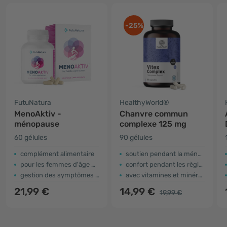
-25%
FutuNatura
HealthyWorld®
MenoAktiv -
Chanvre commun
ménopause
complexe 125 mg
60 gélules
90 gélules
complément alimentaire
soutien pendant la ménopause
pour les femmes d'âge mûr
confort pendant les règles
​gestion des symptômes de la ménopause
avec vitamines et minéraux
21,99 €
14,99 €
19,99 €