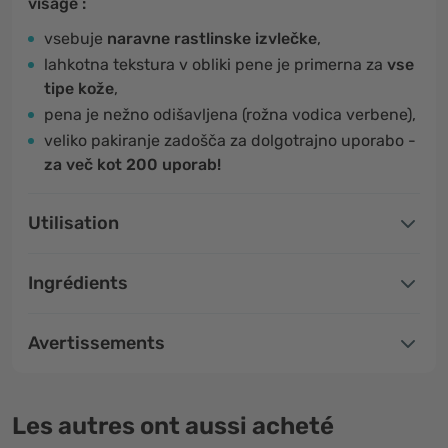
visage :
vsebuje
naravne rastlinske izvlečke
,
lahkotna tekstura v obliki pene je primerna za
vse
tipe kože
,
pena je nežno odišavljena (rožna vodica verbene),
veliko pakiranje zadošča za dolgotrajno uporabo -
za več kot 200 uporab!
Utilisation
Ingrédients
Avertissements
Les autres ont aussi acheté