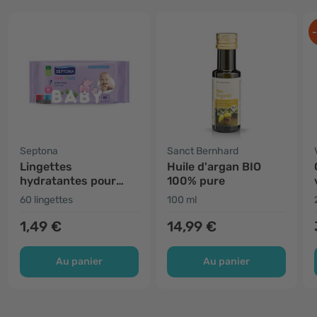
Septona
Sanct Bernhard
Lingettes
Huile d'argan BIO
hydratantes pour
100% pure
bébé à l'aloe vera
60 lingettes
100 ml
1,49 €
14,99 €
Au panier
Au panier