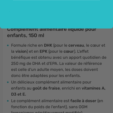
l'humidité, à une température maximale de 25 °C.
Pour en savoir plus sur le produit, cliquez ici >>
Complément alimentaire liquide pour
enfants, 150 ml
Formule riche en
DHK
(pour le
cerveau
, le cœur et
la
vision
) et en
EPK
(pour le
cœur
). L'effet
bénéfique est obtenu avec un apport quotidien de
250 mg de DHA et d'EPA. La valeur de référence
est celle d'un adulte moyen, les doses doivent
donc être adaptées pour les enfants.
Un délicieux complément alimentaire pour
enfants au
goût de fraise
, enrichi en
vitamines A,
D3 et E.
Le complément alimentaire est
facile à doser
(en
fonction du poids de l'enfant), sans OGM
(organismes génétiquement modifiés).