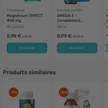
FutuNatura
FutuNatura KIDS
Magnésium DIRECT
OMEGA 3 –
400 mg
Complément
alimentaire liquide
30 sachets
150 ml
pour enfants
5,99 €
8,99 €
6,99 €
10,99 €
Au panier
Au panier
Produits similaires
-9%
-18%