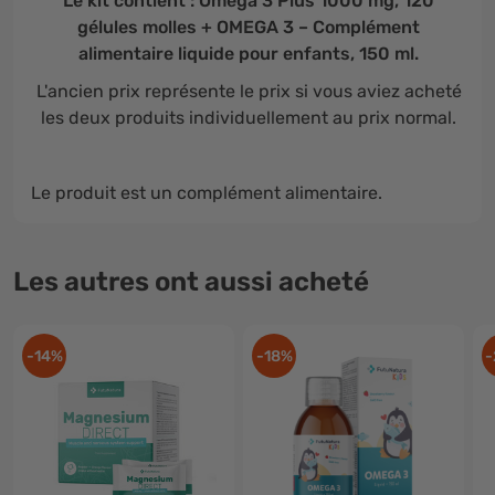
Le kit contient : Omega 3 Plus 1000 mg, 120
gélules molles + OMEGA 3 – Complément
alimentaire liquide pour enfants
, 150 ml.
L'ancien prix représente le prix si vous aviez acheté
les deux produits individuellement au prix normal.
Le produit est un complément alimentaire.
Les autres ont aussi acheté
-14%
-18%
-