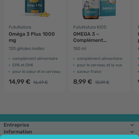
FutuNatura
FutuNatura KIDS
Oméga 3 Plus 1000
OMEGA 3 –
mg
Complément
alimentaire liquide
120 gélules molles
150 ml
pour enfants
complément alimentaire
complément alimentaire
EPA et DHK
pour le cerveau et la vue
pour le cœur et le cerveau
saveur fraise
14,99 €
8,99 €
16,49 €
10,99 €
Entreprise
Information
Rejoignez-nous