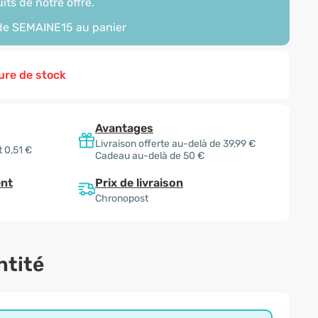
its de notre offre.
ode
SEMAINE15
au panier
ure de stock
Avantages
Livraison offerte au-delà de 39,99 €
 0,51 €
Cadeau au-delà de 50 €
Prix de livraison
nt
Chronopost
ntité