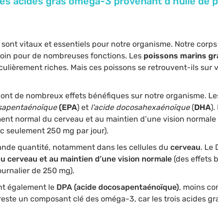
es acides gras oméga-3 provenant d'huile de po
3
sont vitaux et essentiels pour notre organisme. Notre corps
soin pour de nombreuses fonctions. Les
poissons marins gr
iculièrement riches. Mais ces poissons se retrouvent-ils sur v
ont de nombreux effets bénéfiques sur notre organisme. L
cosapentaénoïque
(EPA
) et
l'acide docosahexaénoïque
(
DHA
).
nt normal du cerveau et au maintien d’une vision normale (
c seulement 250 mg par jour).
ande quantité, notamment dans les cellules du
cerveau
. Le
u cerveau et au maintien d’une vision normale
(des effets
urnalier de 250 mg).
t également le
DPA (acide docosapentaénoïque)
, moins co
este un composant clé des oméga-3, car les trois acides gra