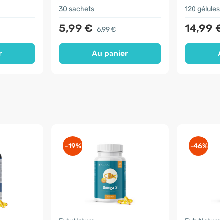
30 sachets
120 gélules
5,99 €
14,99 
6,99 €
r
Au panier
-19%
-46%