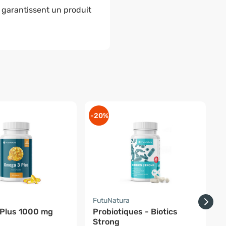
é
garantissent un produit
-20%
-
a
FutuNatura
Z
Plus 1000 mg
Probiotiques - Biotics
Strong