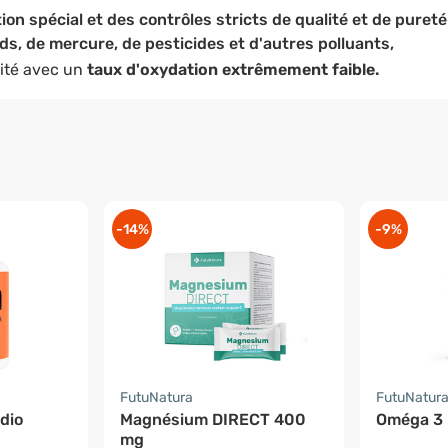
on spécial et des contrôles stricts de qualité et de puret
s, de mercure, de pesticides et d'autres polluants,
lité avec un
taux d'oxydation extrêmement faible.
-14%
-9%
FutuNatura
FutuNatur
dio
Magnésium DIRECT 400
Oméga 3 
mg