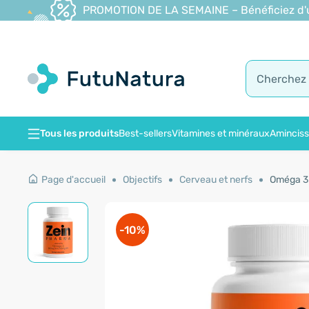
PROMOTION DE LA SEMAINE – Bénéficiez d'une
Tous les produits
Best-sellers
Vitamines et minéraux
Amincis
Page d'accueil
Objectifs
Cerveau et nerfs
Oméga 3 
-10%