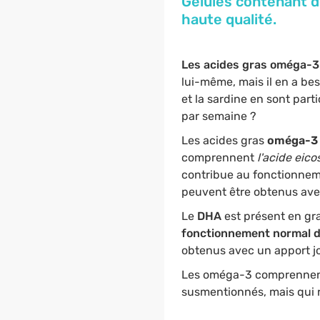
Gélules contenant d
haute qualité.
Les acides gras oméga-
lui-même, mais il en a be
et la sardine en sont part
par semaine ?
Les acides gras
oméga-3
comprennent
l'acide ei
contribue au fonctionneme
peuvent être obtenus ave
Le
DHA
est présent en gr
fonctionnement normal d
obtenus avec un apport jo
Les oméga-3 comprennen
susmentionnés, mais qui r