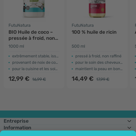
FutuNatura
FutuNatura
BIO Huile de coco –
100 % huile de ricin
pressée à froid, non
raffinée
1000 ml
500 ml
extrêmement stable, issue de noix de coco fraîches
pressé à froid, non raffiné
provenant de noix de coco fraîches
pour le soin des cheveux et du cuir chevelu
pour la cuisine et les soins de la peau
maintient la peau en bonne santé
12,99 €
14,49 €
16,99 €
17,99 €
Entreprise
Information
Rejoignez-nous