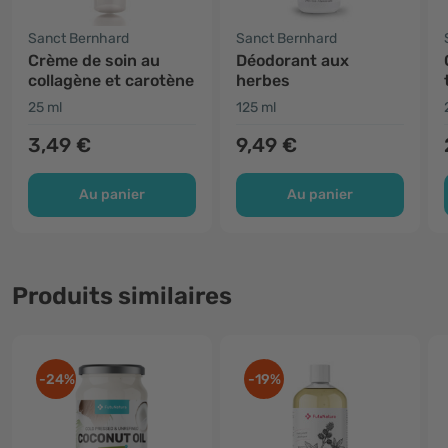
Sanct Bernhard
Sanct Bernhard
Crème de soin au
Déodorant aux
collagène et carotène
herbes
25 ml
125 ml
3,49 €
9,49 €
Au panier
Au panier
Produits similaires
-24%
-19%