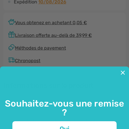
Expédition
10/08/2026
Vous obtenez en achetant 0,05 €
Livraison offerte au-delà de 39,99 €
Méthodes de payement
Chronopost
Informations sur le produit
Souhaitez-vous une remise
Général
?
Des patchs pour bébés imprimés avec
Oui