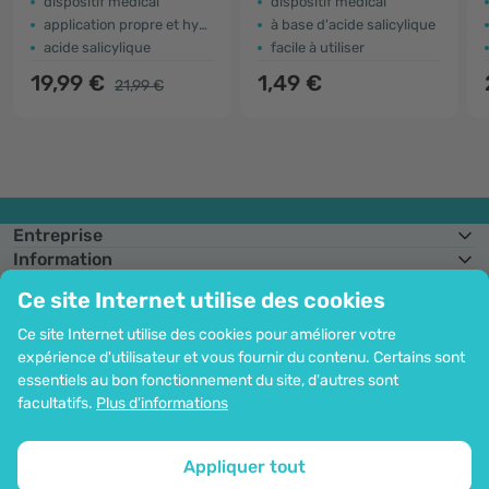
dispositif médical
dispositif médical
application propre et hygiénique
à base d'acide salicylique
acide salicylique
facile à utiliser
19,99 €
1,49 €
21,99 €
Entreprise
Information
Rejoignez-nous
Ce site Internet utilise des cookies
Assistance et commandes
Ce site Internet utilise des cookies pour améliorer votre
expérience d'utilisateur et vous fournir du contenu. Certains sont
essentiels au bon fonctionnement du site, d'autres sont
Possibilité de paiement par carte. Protection garantie des données
facultatifs.
Plus d'informations
personnelles via le cryptage SSL.
Droit d'auteur© 2012 - 2026   |   Be Healthy Group d.o.o.
Plan du site
Utilisation des cookies
Configuration des cookies
Appliquer tout