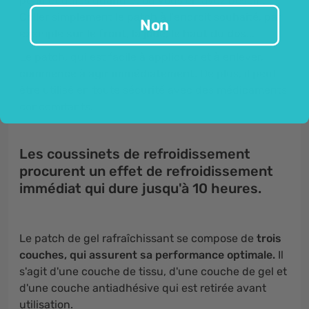
peau et utiles quand et où vous en avez besoin.
Coller simplement le patch à l'endroit souhaité, par
Non
exemple
sur le front, la joue, le haut du dos
...
Le patch, qui est facile à appliquer et à enlever,
commence à agir immédiatement
. De plus, il peut
être utilisé en toute sécurité avec des médicaments
concomitants.
Les coussinets de refroidissement
procurent un effet de refroidissement
immédiat qui dure jusqu'à 10 heures
.
Le patch de gel rafraîchissant se compose de
trois
couches, qui assurent sa performance optimale
.
Il
s'agit d'une couche de tissu, d'une couche de gel et
d'une couche antiadhésive qui est retirée avant
utilisation.