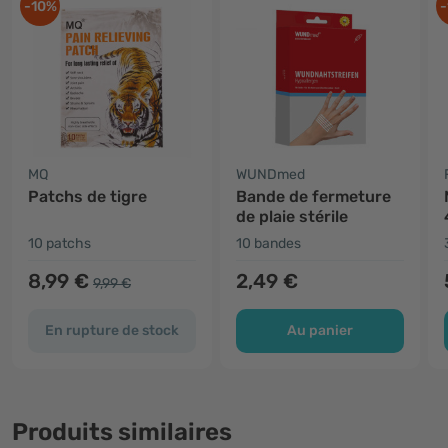
-10%
-
MQ
WUNDmed
Patchs de tigre
Bande de fermeture
de plaie stérile
10 patchs
10 bandes
8,99 €
2,49 €
9,99 €
En rupture de stock
Au panier
Produits similaires