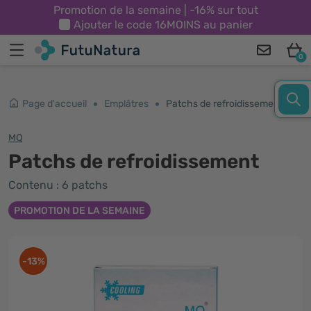
Promotion de la semaine | -16% sur tout
Ajouter le code
16MOINS
au panier
0
Page d'accueil
Emplâtres
Patchs de refroidissement
MQ
Patchs de refroidissement
Contenu : 6 patchs
PROMOTION DE LA SEMAINE
-13%