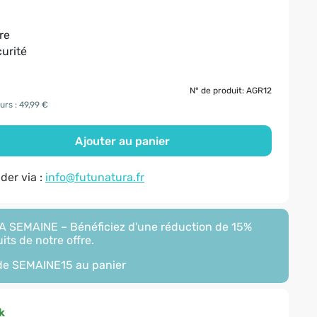
re
curité
N° de produit: AGR12
urs : 49,99 €
Ajouter au panier
er via :
info@futunatura.fr
 SEMAINE – Bénéficiez d'une réduction de 15%
its de notre offre.
ode
SEMAINE15
au panier
k