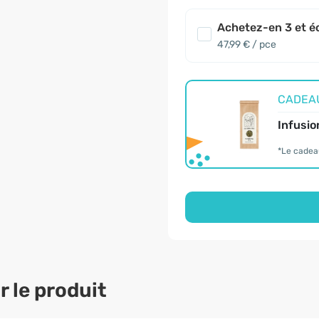
Achetez-en 3 et é
47,99 € / pce
CADEAU 
Infusio
*Le cadea
 le produit