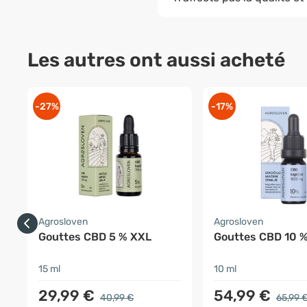
Les autres ont aussi acheté
-27%
-17%
Agrosloven
Agrosloven
Gouttes CBD 5 % XXL
Gouttes CBD 10 
15 ml
10 ml
29,99 €
54,99 €
40,99 €
65,99 