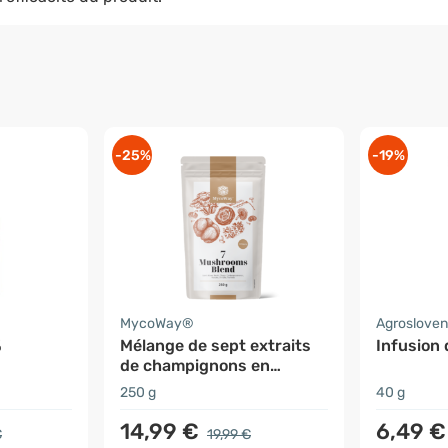
-25%
-19%
MycoWay®
Agrosloven
%
Mélange de sept extraits
Infusion
de champignons en
poudre
250 g
40 g
14,99 €
6,49 €
€
19,99 €