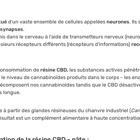
itué
d'un vaste ensemble de cellules appelées
neurones
. Ils
synapses
.
s dans le cerveau à l'aide de transmetteurs nerveux (neuro
usieurs récepteurs différents (récepteurs d'informations)
rec
consommation de
résine CBD,
les substances actives pénètre
le niveau de cannabinoïdes produits dans le corps - les en
écomposent nos cannabinoïdes tandis que le CBD désactive
us longue.
 à partir des glandes résineuses du chanvre industriel (
Can
résultat est un complément alimentaire à haute concentratio
ation de la résine CBD - pâte :