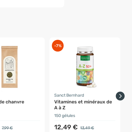
-7%
-
Sanct Bernhard
F
 de chanvre
Vitamines et minéraux de
V
A à Z
150 gélules
6
12,49 €
7,99 €
13,49 €