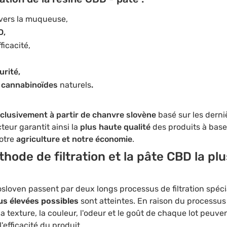
avers la muqueuse,
D,
fficacité,
urité,
s cannabinoïdes
naturels
.
clusivement à partir de chanvre slovène
basé sur les derni
teur garantit ainsi la
plus haute qualité
des produits à bas
otre
agriculture et notre économie
.
ode de filtration et la pâte CBD la plu
loven passent par deux longs processus de filtration spéci
lus élevées possibles
sont atteintes. En raison du processus
la texture, la couleur, l'odeur et le goût de chaque lot peuve
l'efficacité du produit.