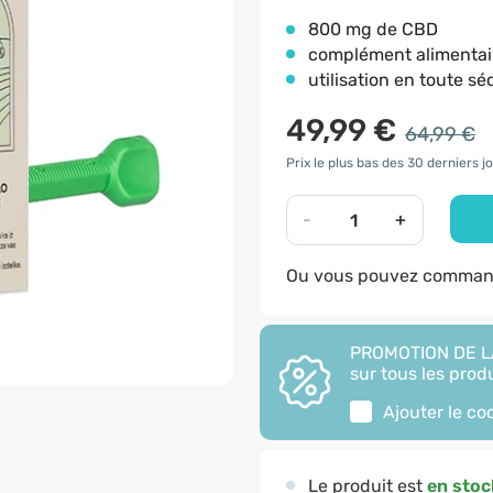
800 mg de CBD
complément alimentai
utilisation en toute sé
49,99 €
64,99 €
Prix le plus bas des 30 derniers jo
-
+
Ou vous pouvez command
PROMOTION DE LA
sur tous les produ
Ajouter le c
Le produit est
en stoc