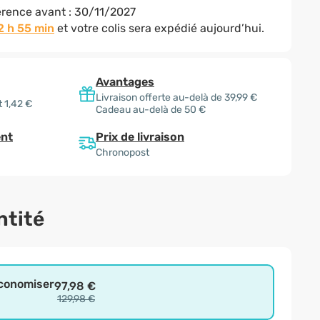
rence avant :
30/11/2027
2 h 55 min
et votre colis sera expédié aujourd’hui.
Avantages
Livraison offerte au-delà de 39,99 €
 1,42 €
Cadeau au-delà de 50 €
Prix de livraison
nt
Chronopost
ntité
économiser
97,98 €
129,98 €