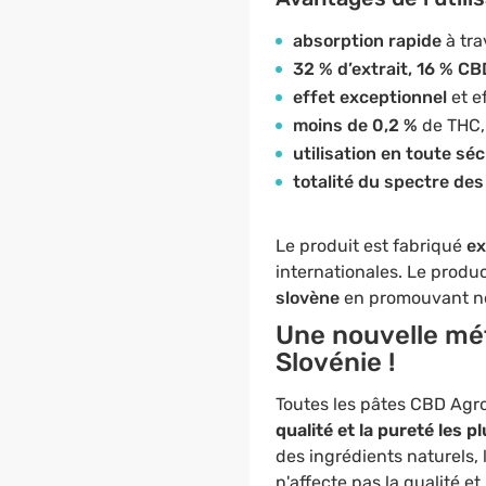
absorption rapide
à tr
32 % d’extrait, 16 % CB
effet exceptionnel
et e
moins de 0,2 %
de THC,
utilisation en toute séc
totalité du spectre de
Le produit est fabriqué
ex
internationales. Le produc
slovène
en promouvant n
Une nouvelle méth
Slovénie !
Toutes les
pâtes
CBD Agros
qualité et la pureté les p
des ingrédients naturels, 
n'affecte pas la qualité et 