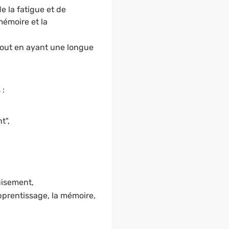
e la fatigue et de
mémoire et la
tout en ayant une longue
 :
t",
uisement,
apprentissage, la mémoire,