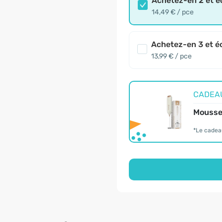
Achetez-en 2 et 
14,49 € / pce
Achetez-en 3 et é
13,99 € / pce
CADEAU 
Mousseu
*Le cadea