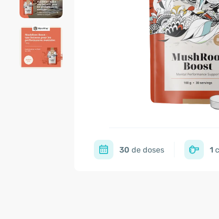
30
de doses
1
c