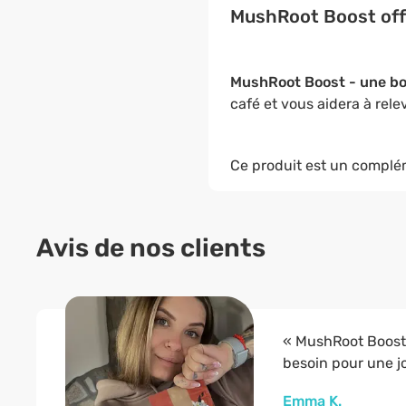
MushRoot Boost offr
MushRoot Boost - une bo
café et vous aidera à rele
Ce produit est un complé
Avis de nos clients
« MushRoot Boost e
besoin pour une j
Emma K.