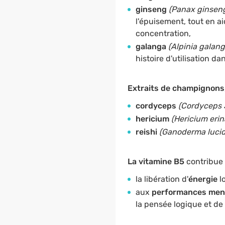
ginseng
(Panax ginsen
l'épuisement, tout en ai
concentration,
galanga
(Alpinia galang
histoire d'utilisation da
Extraits de champignons
cordyceps
(Cordyceps 
hericium
(Hericium eri
reishi
(Ganoderma luci
La vitamine B5
contribue 
la libération d'
énergie
l
aux
performances men
la pensée logique et de