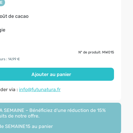
NE
oût de cacao
gie
N° de produit: MW015
urs : 14,99 €
Ajouter au panier
er via :
info@futunatura.fr
 SEMAINE – Bénéficiez d'une réduction de 15%
its de notre offre.
ode
SEMAINE15
au panier