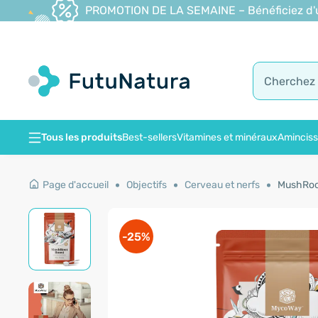
PROMOTION DE LA SEMAINE – Bénéficiez d'une
Tous les produits
Best-sellers
Vitamines et minéraux
Amincis
Page d'accueil
Objectifs
Cerveau et nerfs
MushRoot
-25%