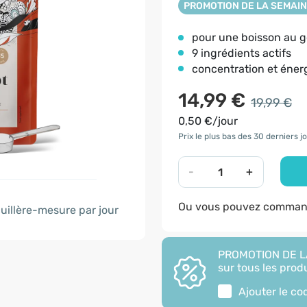
PROMOTION DE LA SEMAI
pour une boisson au g
9 ingrédients actifs
concentration et éner
14,99 €
19,99 €
0,50 €/jour
Prix le plus bas des 30 derniers jo
-
+
Ou vous pouvez command
uillère-mesure par jour
PROMOTION DE LA
sur tous les produ
Ajouter le c