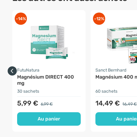
-14%
-12%
FutuNatura
Sanct Bernhard
Magnésium DIRECT 400
Magnésium 400 
mg
30 sachets
60 sachets
5,99 €
14,49 €
6,99 €
16,49 €
Au panier
Au panie