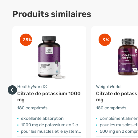
Produits similaires
-25%
-9%
HealthyWorld®
WeightWorld
Citrate de potassium 1000
Citrate de potas
mg
mg
180 comprimés
180 comprimés
excellente absorption
complément alimen
1000 mg de potassium en 2 comprimés
pour les muscles et le sy
pour les muscles et le système nerveux
500 mg en 2 compr