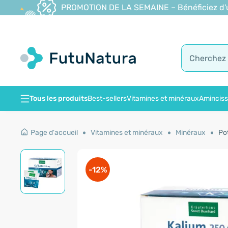
PROMOTION DE LA SEMAINE – Bénéficiez d'une
Tous les produits
Best-sellers
Vitamines et minéraux
Amincis
Page d'accueil
Vitamines et minéraux
Minéraux
Po
-12%