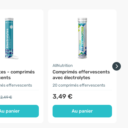
a
AllNutrition
A
ytes - comprimés
Comprimés effervescents
cents
avec électrolytes
és effervescents
20 comprimés effervescents
6
3,49 €
2,49 €
Au panier
Au panier