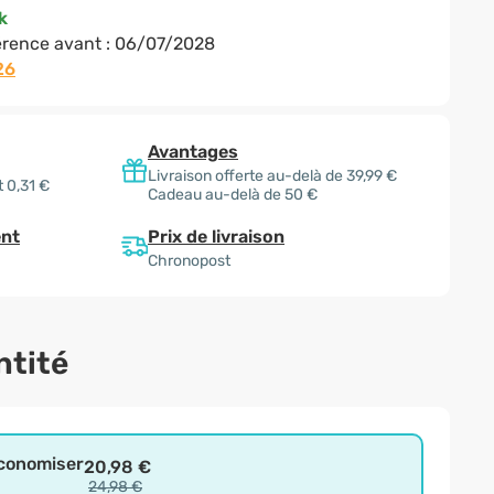
k
rence avant :
06/07/2028
26
Avantages
Livraison offerte au-delà de 39,99 €
 0,31 €
Cadeau au-delà de 50 €
Prix de livraison
nt
Chronopost
ntité
économiser
20,98 €
24,98 €