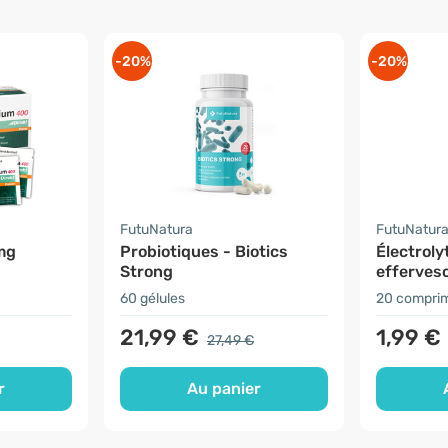
-20%
-20%
FutuNatura
FutuNatur
mg
Probiotiques - Biotics
Électrol
Strong
efferves
60 gélules
20 comprim
21,99 €
1,99 €
27,49 €
r
Au panier