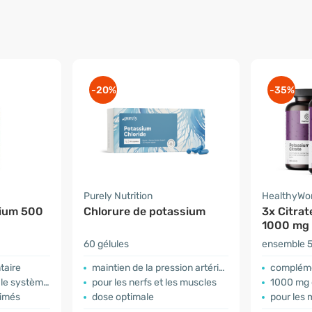
-20%
-35%
Purely Nutrition
HealthyWo
sium 500
Chlorure de potassium
3x Citra
1000 mg
60 gélules
ensemble 
taire
maintien de la pression artérielle
compléme
stème nerveux
pour les nerfs et les muscles
1000 mg de 
imés
dose optimale
pour les mus