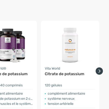
rld®
Vita World
F
te de potassium
Citrate de potassium
540 comprimés
120 gélules
3
nt alimentaire
complément alimentaire
potassium en 2 comprimés
système nerveux
cles et le système nerveux
tension artérielle