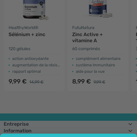
HealthyWorld®
FutuNatura
Sélénium + zinc
Zinc Active +
vitamine A
120 gélules
60 comprimés
action antioxydante
complément alimentaire
augmentation de la résistance
système immunitaire
rapport optimal
aide pour la vue
9,99 €
8,99 €
14,99 €
9,99 €
Entreprise
Information