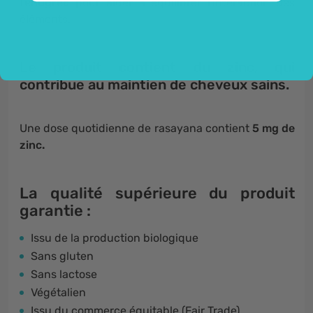
fenugrec
pour aider à équilibrer l'interaction des
éléments
.
Le produit contient du zinc, qui
contribue au
maintien de cheveux sains
.
Une dose quotidienne de rasayana contient
5 mg de
zinc
.
La qualité supérieure du produit
garantie :
Issu de la production biologique
Sans gluten
Sans lactose
Végétalien
Issu du commerce équitable (Fair Trade)