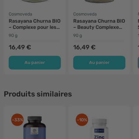
Cosmoveda
Cosmoveda
Rasayana Churna BIO
Rasayana Churna BIO
– Complexe pour les
– Beauty Complexe
femmes
pour la peau
90 g
90 g
16,49 €
16,49 €
Au panier
Au panier
Produits similaires
-33%
-10%