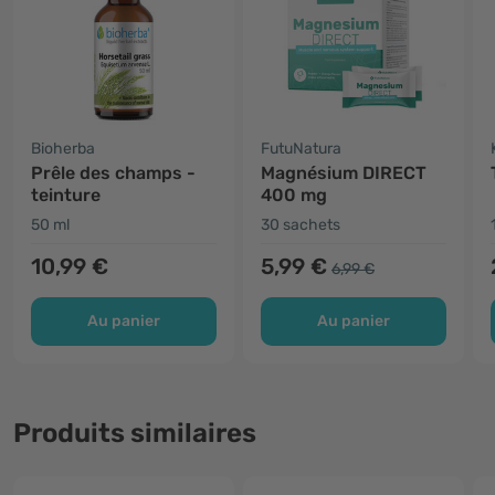
Bioherba
FutuNatura
Prêle des champs -
Magnésium DIRECT
teinture
400 mg
50 ml
30 sachets
10,99 €
5,99 €
6,99 €
Au panier
Au panier
Produits similaires