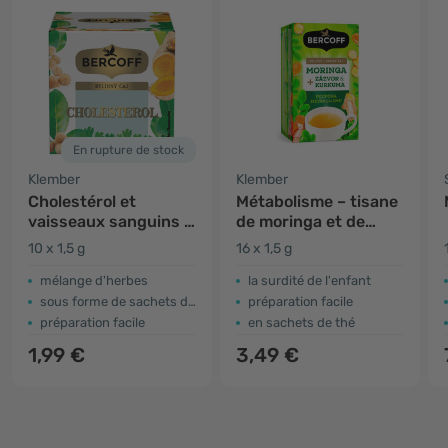
En rupture de stock
Klember
Klember
Cholestérol et
Métabolisme – tisane
vaisseaux sanguins -
de moringa et de
tisane à la coriandre
gingembre
10 x 1,5 g
16 x 1,5 g
et au curcuma
mélange d'herbes
la surdité de l'enfant
sous forme de sachets de thé
préparation facile
préparation facile
en sachets de thé
1,99 €
3,49 €