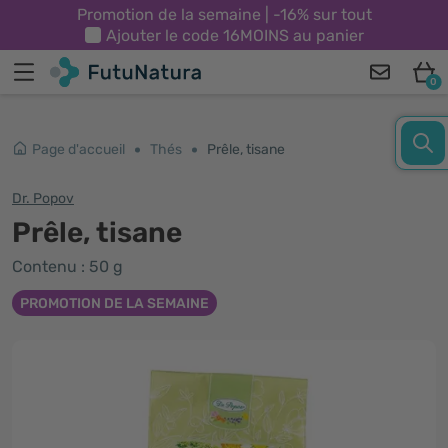
Promotion de la semaine | -16% sur tout
Ajouter le code
16MOINS
au panier
0
Page d'accueil
Thés
Prêle, tisane
Dr. Popov
Prêle, tisane
Contenu : 50 g
PROMOTION DE LA SEMAINE