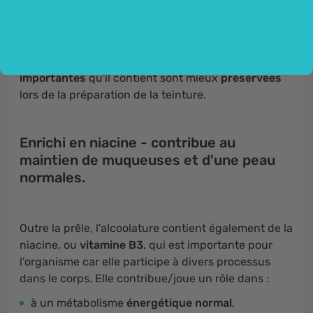
incolore et inodore, légèrement plus épais que l'eau.
Le
grand avantage de la teinture de prêle
est que
l'organisme
absorbe plus rapidement
le liquide et
l'
utilise mieux
, tandis que les
substances
importantes
qu'il contient sont mieux
préservées
lors de la préparation de la teinture.
Enrichi en niacine - contribue au
maintien de muqueuses et d'une peau
normales.
Outre la prêle, l'alcoolature contient également de la
niacine, ou
vitamine B3
, qui est importante pour
l'organisme car elle participe à divers processus
dans le corps. Elle contribue/joue un rôle dans :
à un métabolisme
énergétique normal
,