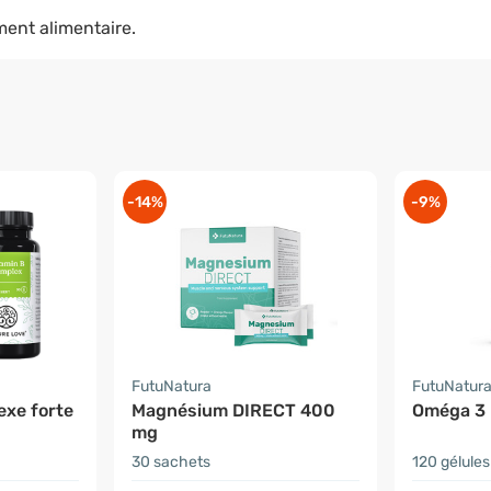
ent alimentaire.
-14%
-9%
FutuNatura
FutuNatur
exe forte
Magnésium DIRECT 400
Oméga 3 
mg
30 sachets
120 gélules