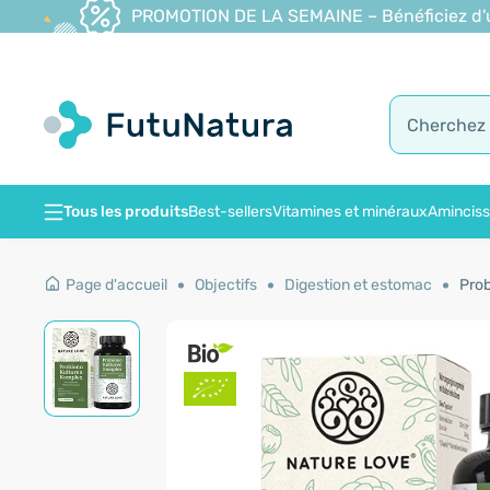
PROMOTION DE LA SEMAINE – Bénéficiez d'une
Tous les produits
Best-sellers
Vitamines et minéraux
Amincis
Page d'accueil
Objectifs
Digestion et estomac
Prob