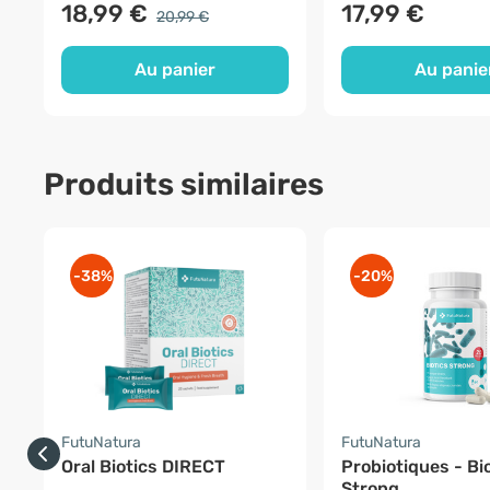
18,99 €
17,99 €
20,99 €
Au panier
Au panie
Produits similaires
-38%
-20%
FutuNatura
FutuNatura
Oral Biotics DIRECT
Probiotiques - Bi
Strong