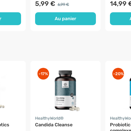
5,99 €
14,99 
6,99 €
r
Au panier
-17%
-20%
HealthyWorld®
HealthyWo
otics
Candida Cleanse
Probiotic
complexe