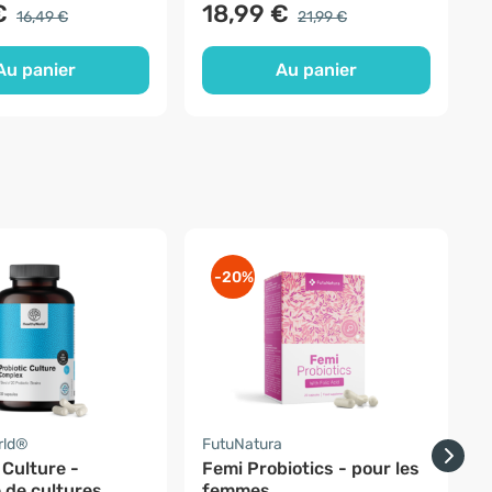
€
18,99 €
16,49 €
21,99 €
Au panier
Au panier
-20%
rld®
FutuNatura
H
 Culture -
Femi Probiotics - pour les
O
 de cultures
femmes