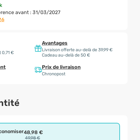
k
rence avant :
31/03/2027
26
Avantages
Livraison offerte au-delà de 39,99 €
 0,71 €
Cadeau au-delà de 50 €
Prix de livraison
nt
Chronopost
ntité
économiser
48,98 €
49,98 €