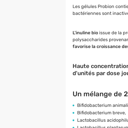
Les gélules Probion cont
bactériennes sont inactive
L'inuline bio
issue de la p
polysaccharides provenant
favorise la croissance de
Haute concentration 
d'unités par dose jo
Un mélange de 20
Bifidobacterium animalis
Bifidobacterium breve,
Lactobacillus acidophil
Lactobacillus plantarum