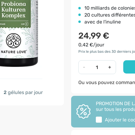
10 milliards de coloni
20 cultures différente
avec de l'inuline
24,99 €
0,42 €/jour
Prix le plus bas des 30 derniers jo
-
+
Ou vous pouvez command
2
gélules par jour
PROMOTION DE LA
sur tous les produ
Ajouter le c