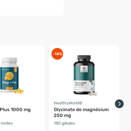
-14%
-
a
HealthyWorld®
F
Plus 1000 mg
Glycinate de magnésium
250 mg
 molles
180 gélules
9