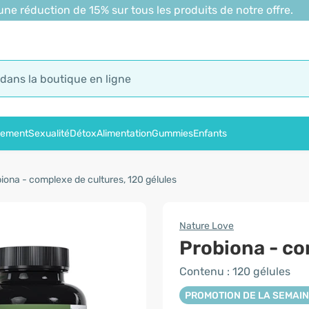
 réduction de 15% sur tous les produits de notre offre.
sement
Sexualité
Détox
Alimentation
Gummies
Enfants
iona - complexe de cultures, 120 gélules
Nature Love
Probiona - co
Contenu : 120 gélules
PROMOTION DE LA SEMAI