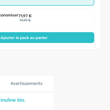
conomiser
71,97 €
74,97 €
Ajouter le pack au panier
Avertissements
nuline bio.