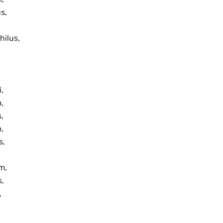
s,
ilus,
,
,
,
,
s,
m,
s,
,
.