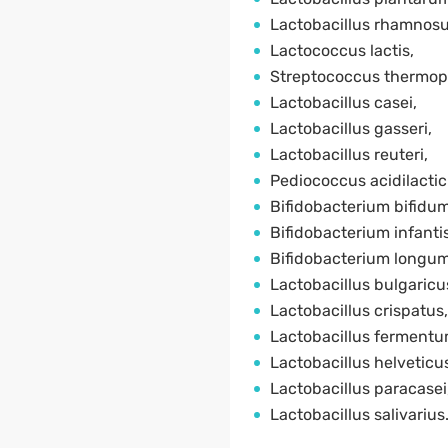
Lactobacillus rhamnosu
Lactococcus lactis,
Streptococcus thermoph
Lactobacillus casei,
Lactobacillus gasseri,
Lactobacillus reuteri,
Pediococcus acidilactici
Bifidobacterium bifidum
Bifidobacterium infantis
Bifidobacterium longum
Lactobacillus bulgaricu
Lactobacillus crispatus,
Lactobacillus fermentu
Lactobacillus helveticu
Lactobacillus paracasei
Lactobacillus salivarius