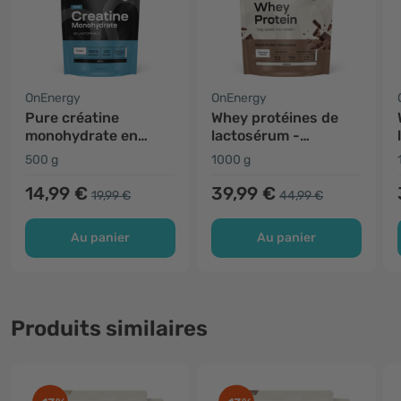
OnEnergy
OnEnergy
Pure créatine
Whey protéines de
monohydrate en
lactosérum -
poudre
chocolat
500 g
1000 g
14,99 €
39,99 €
19,99 €
44,99 €
Au panier
Au panier
Produits similaires