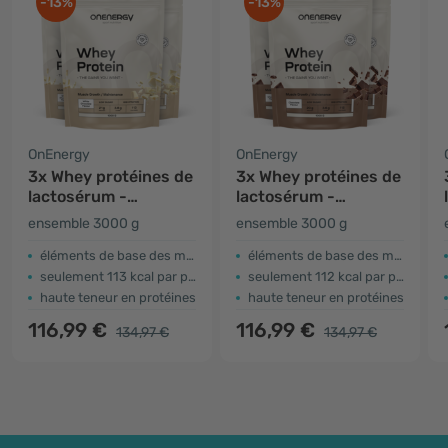
-13%
-13%
OnEnergy
OnEnergy
3x Whey protéines de
3x Whey protéines de
lactosérum -
lactosérum -
chocolat blanc
chocolat
ensemble 3000 g
ensemble 3000 g
éléments de base des muscles
éléments de base des muscles
seulement 113 kcal par portion
seulement 112 kcal par portion
haute teneur en protéines
haute teneur en protéines
116,99 €
116,99 €
134,97 €
134,97 €