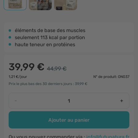
éléments de base des muscles
seulement 113 kcal par portion
haute teneur en protéines
39,99 €
44,99 €
1,21 €/jour
N° de produit: ON037
Prix le plus bas des 30 derniers jours : 39,99 €
-
+
Ajouter au panier
Ou vous pouvez commander via :
info@futunatura.fr