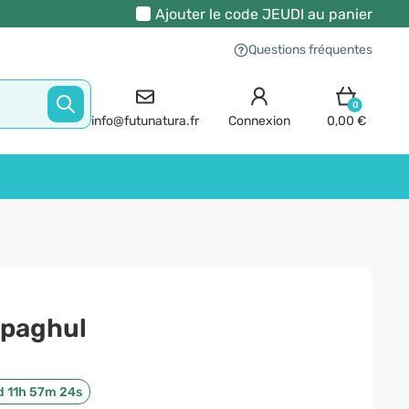
Ajouter le code
JEUDI
au panier
Questions fréquentes
0
info@futunatura.fr
Connexion
0,00 €
spaghul
d 11h 57m 24s