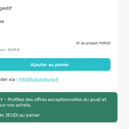
gestif
re
N° de produit: POP02
urs : 10,99 €
Ajouter au panier
er via :
info@futunatura.fr
– Profitez des offres exceptionnelles du jeudi et
ur vos achats.
ode
JEUDI
au panier