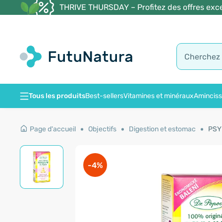
THRIVE THURSDAY – Profitez des offres exce
Tous les produits
Best-sellers
Vitamines et minéraux
Amincis
Page d'accueil
Objectifs
Digestion et estomac
PSYL
-4%