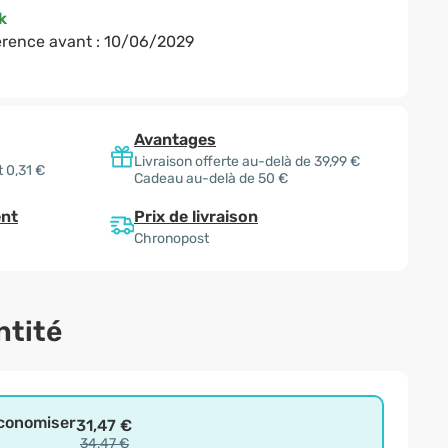
k
rence avant :
10/06/2029
Avantages
Livraison offerte au-delà de 39,99 €
 0,31 €
Cadeau au-delà de 50 €
Prix de livraison
nt
Chronopost
ntité
économiser
31,47 €
34,47 €