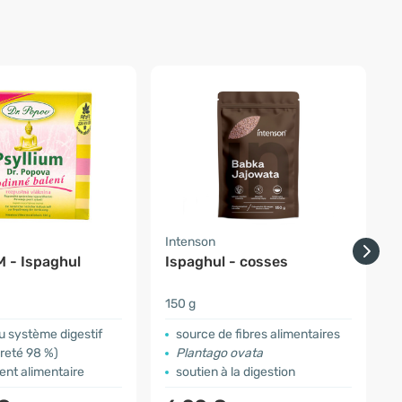
Intenson
F
 - Ispaghul
Ispaghul - cosses
P
150 g
2
u système digestif
source de fibres alimentaires
ureté 98 %)
Plantago ovata
nt alimentaire
soutien à la digestion