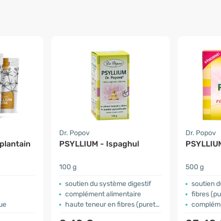
Dr. Popov
Dr. Popov
 plantain
PSYLLIUM - Ispaghul
PSYLLIUM
100 g
500 g
soutien du système digestif
soutien d
complément alimentaire
fibres (p
ue
haute teneur en fibres (pureté de 98 %)
compléme