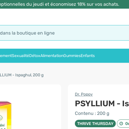
ptionnelles du jeudi et économisez 18% sur vos achats.
sement
Sexualité
Détox
Alimentation
Gummies
Enfants
LIUM - Ispaghul, 200 g
Dr. Popov
PSYLLIUM - I
Contenu : 200 g
THRIVE THURSDAY
0