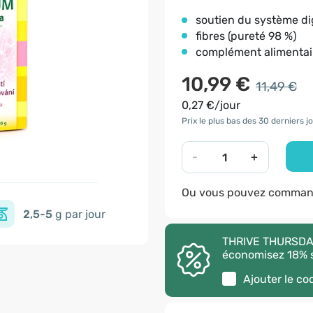
soutien du système di
fibres (pureté 98 %)
complément alimentai
10,99 €
11,49 €
0,27 €/jour
Prix le plus bas des 30 derniers jo
-
+
Ou vous pouvez command
2,5-5
g par jour
THRIVE THURSDAY 
économisez 18% s
Ajouter le c