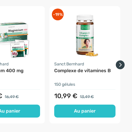
-19%
-
nhard
Sanct Bernhard
S
um 400 mg
Complexe de vitamines B
G
150 gélules
1
€
10,99 €
16,49 €
13,49 €
Au panier
Au panier