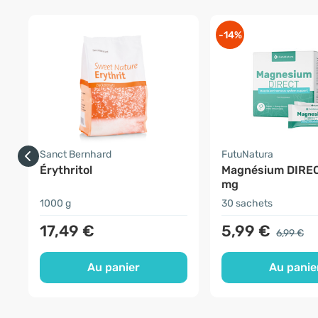
-14%
Sanct Bernhard
FutuNatura
Érythritol
Magnésium DIRE
mg
1000 g
30 sachets
17,49 €
5,99 €
6,99 €
Au panier
Au panie