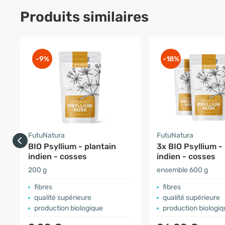
Produits similaires
-9%
-18%
FutuNatura
FutuNatura
BIO Psyllium - plantain
3x BIO Psyllium -
indien - cosses
indien - cosses
200 g
ensemble 600 g
fibres
fibres
qualité supérieure
qualité supérieure
production biologique
production biologiq