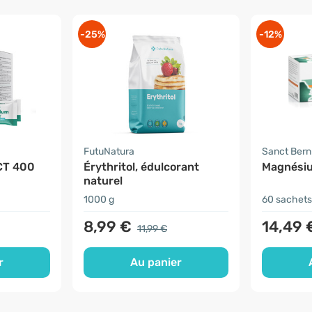
-25%
-12%
FutuNatura
Sanct Ber
CT 400
Érythritol, édulcorant
Magnési
naturel
1000 g
60 sachets
8,99 €
14,49 
11,99 €
r
Au panier