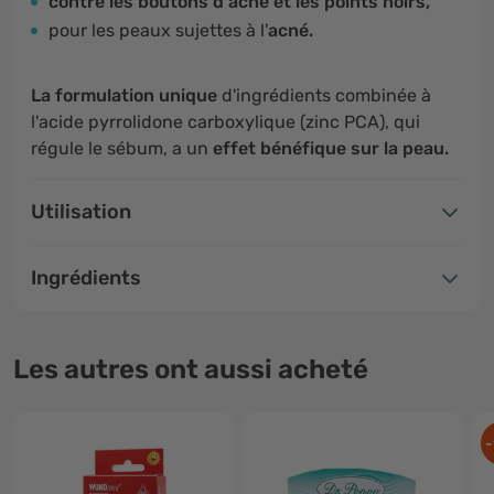
contre les boutons d'acné et les points noirs,
pour les peaux sujettes à l'
acné.
La formulation unique
d'ingrédients combinée à
l'acide pyrrolidone carboxylique (zinc PCA), qui
régule le sébum, a un
effet bénéfique sur la peau.
Utilisation
Ingrédients
Les autres ont aussi acheté
-