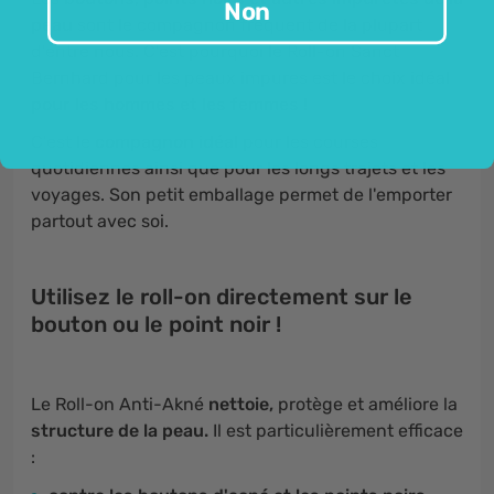
Non
peau
sont le compagnon fréquent de la plupart
d'entre nous. C'est pourquoi le Roll-on Sanct
Bernhard pour les peaux impures est le choix idéal
pour les hommes et les femmes !
C'est le
compagnon idéal
pour les courses
quotidiennes ainsi que pour les longs trajets et les
voyages. Son petit emballage permet de l'emporter
partout avec soi.
Utilisez le roll-on directement sur le
bouton ou le point noir !
Le Roll-on Anti-Akné
nettoie,
protège et améliore la
structure de la peau.
Il est particulièrement efficace
: